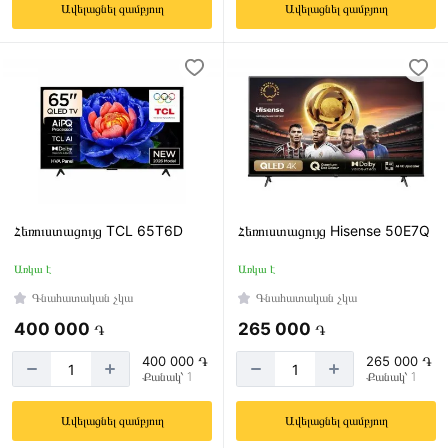
Ավելացնել զամբյուղ
Ավելացնել զամբյուղ
USB
մուտքերի
քանակ
1
2
3
Հեռուստացույց TCL 65T6D
Հեռուստացույց Hisense 50E7Q
4
Առկա է
Առկա է
Գնահատական չկա
Գնահատական չկա
HDMI
400 000
265 000
֏
֏
մուտքերի
400 000 ֏
265 000 ֏
քանակ
Քանակ՝ 1
Քանակ՝ 1
1
Ավելացնել զամբյուղ
Ավելացնել զամբյուղ
2