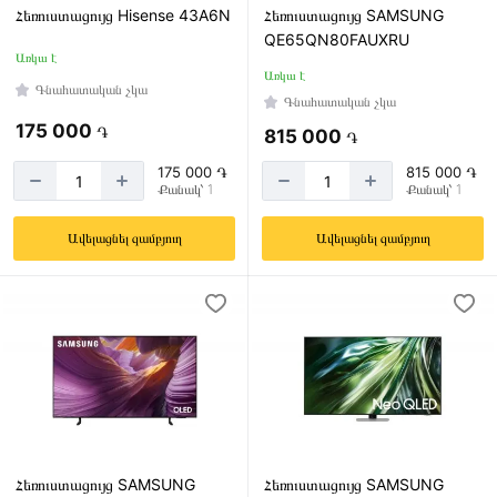
երկիր
Հեռուստացույց Hisense 43A6N
Հեռուստացույց SAMSUNG
QE65QN80FAUXRU
Առկա է
Առկա է
Գնահատական չկա
Գնահատական չկա
Բելառուս
175 000
֏
815 000
֏
Եգիպտոս
175 000 ֏
815 000 ֏
Թուրքիա
Քանակ՝ 1
Քանակ՝ 1
Ինդոնեզիա
Ավելացնել զամբյուղ
Ավելացնել զամբյուղ
Լեհաստան
Կորեա
Ճապոնիա
Մալազիա
ՈՒզբեկստան
Չինաստան
Ռուսաստան
Հեռուստացույց SAMSUNG
Հեռուստացույց SAMSUNG
Սլովակիա