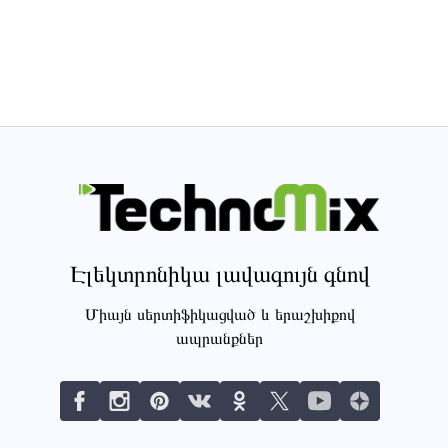
Էլեկտրոնիկա լավագույն գնով
Միայն սերտիֆիկացված և երաշխիքով
ապրանքներ