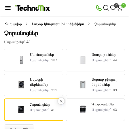
×
0
0
Զտիչ
Ապրանքներ՝
41
Գլխավոր
Խոշոր կենցաղային տեխնիկա
Չորանոցներ
Չորանոցներ
Առկա
Զեղչված
Ապրանքներ՝
41
Սառնարաններ
Սառցարաններ
Ապրանքներ՝
Ապրանքներ՝
Գին
387
44
դրամ
—
Լվացքի
Սպասք լվացող
մեքենաներ
մեքենաներ
Ապրանքներ՝
Ապրանքներ՝
231
83
Արտադրողներ
Գազօջախներ
Չորանոցներ
Ապրանքներ՝
Ապրանքներ՝
43
41
SCHAUB
AEG
BEKO
BOSCH
ELECTROLUX
GORENJE
HISENSE
LG
SAMSUNG
VIKASS
LORENZ