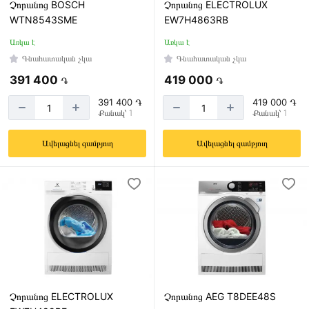
Չորանոց BOSCH
Չորանոց ELECTROLUX
WTN8543SME
EW7H4863RB
Առկա է
Առկա է
Գնահատական չկա
Գնահատական չկա
391 400
419 000
֏
֏
391 400 ֏
419 000 ֏
Քանակ՝ 1
Քանակ՝ 1
Ավելացնել զամբյուղ
Ավելացնել զամբյուղ
Չորանոց ELECTROLUX
Չորանոց AEG T8DEE48S