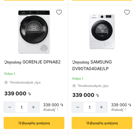
—
Չորացման
տեսակ
Կոնդենսացիոն
Ստանդարտ
Չորանոց GORENJE DPNA82
Չորանոց SAMSUNG
DV90TA040AE/LP
Առկա է
Առկա է
Էկրան
Գնահատական չկա
Գնահատական չկա
Առկա
339 000
֏
339 000
֏
է
339 000 ֏
339 000 ֏
Քանակ՝ 1
Քանակ՝ 1
Ավելացնել զամբյուղ
Ավելացնել զամբյուղ
Կառավարման
տեսակ