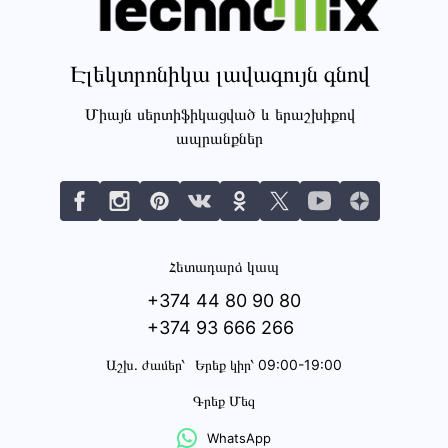
Էլեկտրոնիկա լավագույն գնով
Միայն սերտիֆիկացված և երաշխիքով
ապրանքներ
Հետադարձ կապ
+374 44 80 90 80
+374 93 666 266
Աշխ․ ժամեր՝
Երեք կիր՝ 09:00-19:00
Գրեք Մեզ
WhatsApp