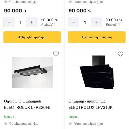
Գնահատական չկա
Գնահատական չկա
Սպիտակ
90 000
90 000
֏
֏
Սպիտակ
90 000 ֏
90 000 ֏
ապակի
Քանակ՝ 1
Քանակ՝ 1
Սև
Ավելացնել զամբյուղ
Ավելացնել զամբյուղ
Սև
ապակի
Արտադրող
Սև-
երկիր
արծաթագույն
Բելառուս
Գերմանիա
Թուրքիա
Իտալիա
Օդաքարշ պահարան
Օդաքարշ պահարան
ELECTROLUX LFP326FB
ELECTROLUX LFV316K
Լեհաստան
Առկա է
Առկա է
Կորեա
Գնահատական չկա
Գնահատական չկա
ՈՒզբեկստան