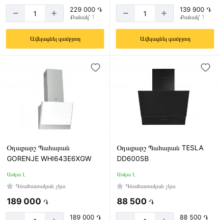
թ
229 000 ֏
139 900 ֏
Քանակ՝ 1
Քանակ՝ 1
Ավելացնել զամբյուղ
Ավելացնել զամբյուղ
Քաշող
ուժը (մ3/
Ժամում)
—
Արագության
քանակ
Օդաքարշ Պահարան
Օդաքարշ Պահարան TESLA
GORENJE WHI643E6XGW
DD600SB
2
Առկա է
Առկա է
3
Գնահատական չկա
Գնահատական չկա
4
189 000
88 500
֏
֏
189 000 ֏
88 500 ֏