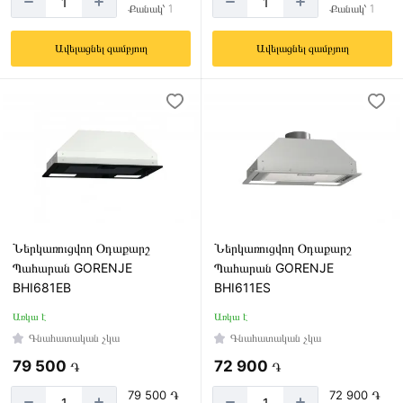
Քանակ՝ 1
Քանակ՝ 1
Ճարպի
զտման
Ավելացնել զամբյուղ
Ավելացնել զամբյուղ
նյութ
(ֆիլտր)
Ալյումին
Մետաղական
Լույս
Առկա
Ներկառուցվող Օդաքարշ
Ներկառուցվող Օդաքարշ
է
Պահարան GORENJE
Պահարան GORENJE
BHI681EB
BHI611ES
Առկա է
Առկա է
Գնահատական չկա
Գնահատական չկա
Շարժիչների
քանակ
79 500
72 900
֏
֏
1
79 500 ֏
72 900 ֏