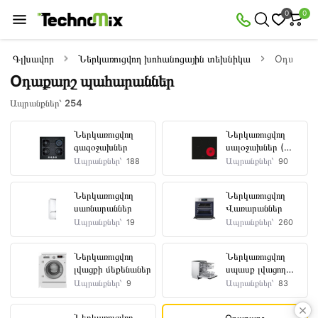
×
0
0
Զտիչ
Ապրանքներ՝
254
Գլխավոր
Ներկառուցվող խոհանոցային տեխնիկա
Oդաքարշ
Oդաքարշ պահարաններ
Առկա
Զեղչված
Ապրանքներ՝
254
Ներկառուցվող
Ներկառուցվող
գազօջախներ
սալօջախներ (
Գին
կերամիկա )
Ապրանքներ՝
Ապրանքներ՝
188
90
դրամ
—
Ներկառուցվող
Ներկառուցվող
սառնարաններ
Վառարաններ
Ապրանքներ՝
Ապրանքներ՝
19
260
Արտադրողներ
Ներկառուցվող
Ներկառուցվող
լվացքի մեքենաներ
սպասք լվացող
մեքենաներ
Ապրանքներ՝
Ապրանքներ՝
9
83
SCHAUB
Ներկառուցվող