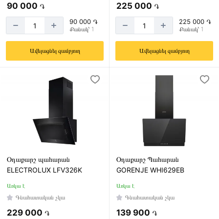
90 000
225 000
֏
֏
Չինաստան
90 000 ֏
225 000 ֏
Ռուսաստան
Քանակ՝ 1
Քանակ՝ 1
Սլովենիա
Ավելացնել զամբյուղ
Ավելացնել զամբյուղ
Արտադրման
տարեթիվ
2020
թ
2021
թ
Օդաքարշ պահարան
Օդաքարշ Պահարան
2022
ELECTROLUX LFV326K
GORENJE WHI629EB
թ
Առկա է
Առկա է
2023
թ
Գնահատական չկա
Գնահատական չկա
229 000
139 900
2024
֏
֏