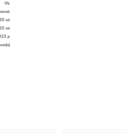
Սև
ստան
60 սմ
50 սմ
023 թ
ատիվ