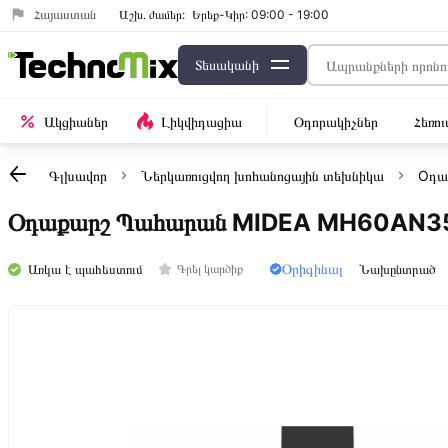
Հայաստան
Աշխ․ ժամեր:
Երեք-Կիր: 09:00 - 19:00
Տեսականի
Ակցիաներ
Լիկվիդացիա
Օդորակիչներ
Հեռո
Գլխավոր
Ներկառուցվող խոհանոցային տեխնիկա
Oդա
Օդաքարշ Պահարան MIDEA MH60AN3
Օրիգինալ
Առկա է պահեստում
Նախընտրած
Գրել կարծիք