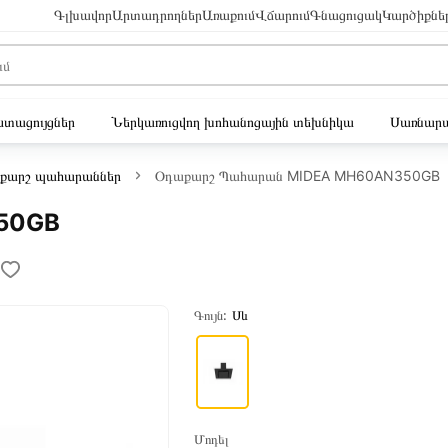
Գլխավոր
Արտադրողներ
Առաքում
Վճարում
Գնացուցակ
Կարծիքնե
ւստացույցներ
Ներկառուցվող խոհանոցային տեխնիկա
Սառնարա
քարշ պահարաններ
Օդաքարշ Պահարան MIDEA MH60AN350GB
50GB
Գույն:
Սև
Մոդել