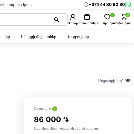
+374 44 80 90 80
ր
Հետադարձ կապ
0
0
Մուտք
Պատվերներ
Նախընտրած
Զամբյուղ
ններ
Լվացքի մեքենաներ
Նոթբուքներ
Ապրանքի կոդ՝
985
Օնլայն գին
86 000 ֏
Ամսական վճար, ապառիկ գնման դեպքում