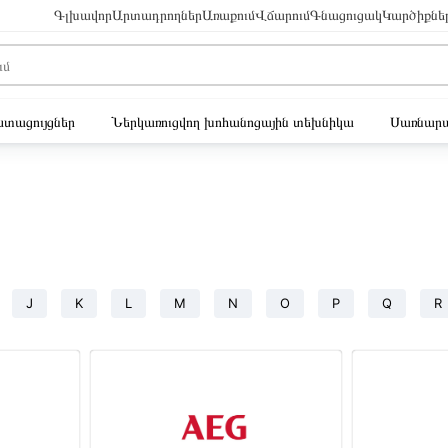
Գլխավոր
Արտադրողներ
Առաքում
Վճարում
Գնացուցակ
Կարծիքնե
ւստացույցներ
Ներկառուցվող խոհանոցային տեխնիկա
Սառնարա
J
K
L
M
N
O
P
Q
R