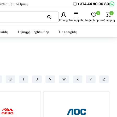
+374 44 80 90 80
ր
Հետադարձ կապ
0
0
Մուտք
Պատվերներ
Նախընտրած
Զամբյուղ
ններ
Լվացքի մեքենաներ
Նոթբուքներ
S
T
U
V
W
X
Y
Z