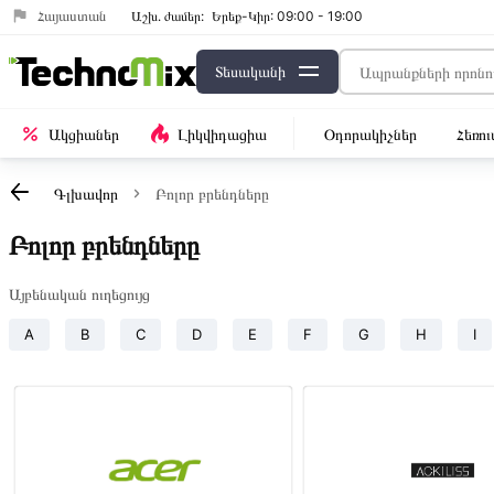
Հայաստան
Աշխ․ ժամեր:
Երեք-Կիր: 09:00 - 19:00
Տեսականի
Ակցիաներ
Լիկվիդացիա
Օդորակիչներ
Հեռո
Գլխավոր
Բոլոր բրենդները
Բոլոր բրենդները
Այբենական ուղեցույց
A
B
C
D
E
F
G
H
I