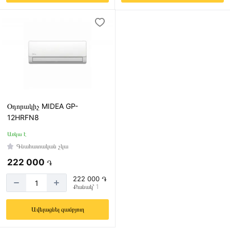
Օդորակիչ MIDEA GP-
12HRFN8
Առկա է
Գնահատական չկա
222 000
֏
222 000 ֏
Քանակ՝ 1
Ավելացնել զամբյուղ