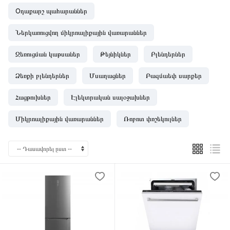
Oդաքարշ պահարաններ
Ներկառուցվող միկրոալիքային վառարաններ
Ջեռուցման կաթսաներ
Թեյնիկներ
Բլենդերներ
Ձեռքի բլենդերներ
Մսաղացներ
Բազմաեփ սարքեր
Հացթուխներ
Էլեկտրական սալօջախներ
Միկրոալիքային վառարաններ
Ռոբոտ փոշեկուլներ