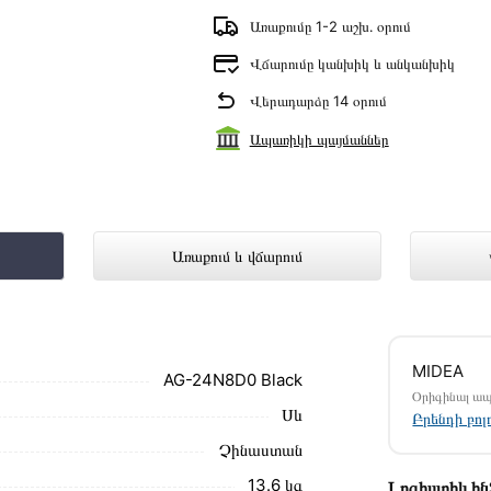
Առաքումը 1-2 աշխ․ օրում
Վճարումը կանխիկ և անկանխիկ
Վերադարձը 14 օրում
Ապառիկի պայմաններ
ներկայացված է Technomix առցանց խան
Առաքում և վճարում
մ սեղմեք
«Արագ պատվեր»
կոճակը: Կարող եք
MIDEA
ամարներին։
AG-24N8D0 Black
Օրիգինալ ա
Սև
 առաքման և վճարման պայմանները վավեր են և
Բրենդի բո
Չինաստան
ձեզ հետ՝ համաձայնեցնելու առաքման
13.6 կգ
Լոգիստիկ ի