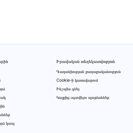
երին
Իրավական տեղեկատվություն
Գաղտնիության քաղաքականություն
մ
Cookie-ի կառավարում
րձ
Ինչպես գնել
ցակ
Կայքից օգտվելու պայմաններ
սին
ուններ
րձ կապ