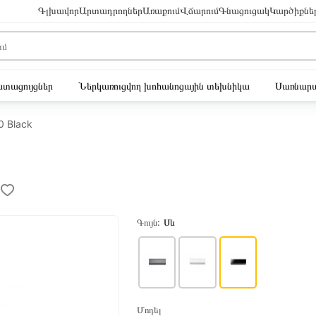
Գլխավոր
Արտադրողներ
Առաքում
Վճարում
Գնացուցակ
Կարծիքնե
ւստացույցներ
Ներկառուցվող խոհանոցային տեխնիկա
Սառնարա
 Black
Գույն:
Սև
Մոդել