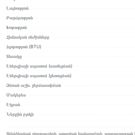
պայմանները։ Նախքան առցանց պատվեր տեղադրելը, խորհուրդ ե
Լայնություն
բնութագրերը և կարծիքները:
Բարձրություն
Տվյալ ապրանքը սետիֆիկացված է և համպատասխանում է բոլո
Խորություն
վերադարձը կատարվում է 14 օրվա ընթացքում:
Հիմնական ռեժիմները
Հզորություն (BTU)
Տեսակը
Էներգիայի սպառում (սառեցման)
Էներգիայի սպառում (ջեռուցման)
Ձմռան աշխ․ ջերմաստիճան
Մակերես
Էկրան
Ներքին բլոկի
Տեխնիկական բնութագրերի, առաքման հավաքածուի, արտադրության ե