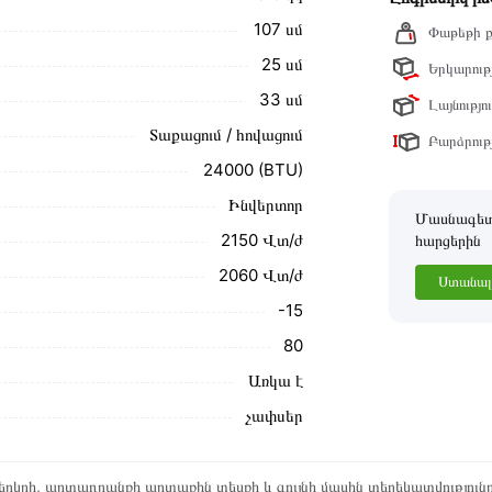
նք տալիս կարդալ նկարագրությունը,
107 սմ
Փաթեթի ք
25 սմ
Երկարությ
ր ստանդարտներին։ Գնված ապրանքի
33 սմ
Լայնությու
Տաքացում / հովացում
Բարձրությ
24000 (BTU)
Ինվերտոր
Մասնագետը
2150 Վտ/ժ
հարցերին
2060 Վտ/ժ
Ստանալ 
-15
80
Առկա է
չափսեր
րկրի, արտադրանքի արտաքին տեսքի և գույնի մասին տեղեկատվություն