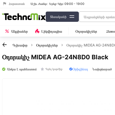
Հայաստան
Աշխ․ ժամեր:
Երեք-Կիր: 09:00 - 19:00
Տեսականի
Ակցիաներ
Լիկվիդացիա
Օդորակիչներ
Հեռո
Գլխավոր
Օդորակիչներ
Օդորակիչ MIDEA AG-24N8D0
Օդորակիչ MIDEA AG-24N8D0 Black
Օրիգինալ
Առկա է պահեստում
Նախընտրած
Գրել կարծիք