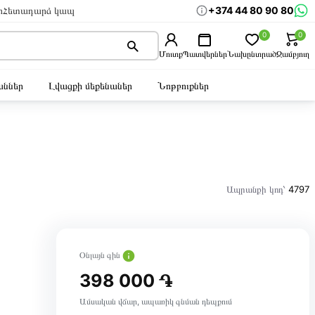
+374 44 80 90 80
ր
Հետադարձ կապ
0
0
Մուտք
Պատվերներ
Նախընտրած
Զամբյուղ
ններ
Լվացքի մեքենաներ
Նոթբուքներ
Ապրանքի կոդ՝
4797
Օնլայն գին
398 000 ֏
Ամսական վճար, ապառիկ գնման դեպքում