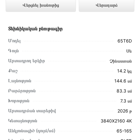
Վերցնել խանութից
Վերադարձ
լավագույն գնով 400 000 դրամ
Տեխնիկական բնութագիր
Մոդել
65T6D
Գույն
Սև
Արտադրող երկիր
Չինաստան
Քաշ
14.2 կգ
Լայնություն
144.6 սմ
Բարձրություն
83.3 սմ
Խորություն
7.3 սմ
Արտադրման տարեթիվ
2026 թ
Այս ապրանքը գնելու համար սեղմեք
«Ավելացնել
Կետայնություն
3840X2160 4K
զամբյուղին»
կամ սեղմեք
«Արագ պատվեր»
կոճակը:
Անկյունագիծ (դույմ/սմ)
65-165
Կարող եք նաև պատվիրել՝ զանգահարելով կայքում նշված
կոնտակտային համարներին։