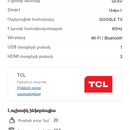
Էկրանի տեսակը
QLED
Smart
Առկա է
Կայքում տվյալ ապրանքի՝ Հեռուստացույց TCL 65T6D
առաքման և վճարման պայմանները վավեր են և իրական են
Օպերացիոն համակարգ
GOOGLE TV
Հայաստանի ողջ տարածքում։
Էկրանի հաճախականություն
60Hz
Մեր պրոֆեսիոնալ մենեջերները կմշակեն պատվերը և
Wireless
Wi-Fi / Bluetooth
կկապվեն ձեզ հետ՝ համաձայնեցնելու առաքման
USB մուտքերի քանակ
1
պայմանները։ Նախքան առցանց պատվեր տեղադրելը,
խորհուրդ ենք տալիս կարդալ նկարագրությունը,
HDMI մուտքերի քանակ
3
բնութագրերը և կարծիքները:
Տվյալ ապրանքը սետիֆիկացված է և համպատասխանում է
TCL
բոլոր ստանդարտներին։ Գնված ապրանքի վերադարձը
Օրիգինալ ապրանք
կատարվում է 14 օրվա ընթացքում:
Բրենդի բոլոր
ապրանքները
Լոգիստիկ ինֆորմացիա
20
Փաթեթի քաշը (կգ):