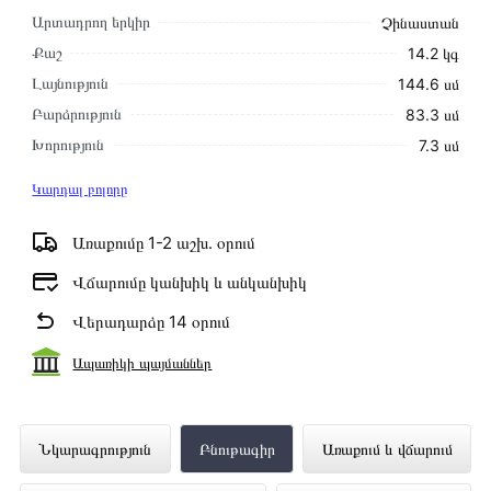
Արտադրող երկիր
Չինաստան
Քաշ
14.2 կգ
Լայնություն
144.6 սմ
Բարձրություն
83.3 սմ
Խորություն
7.3 սմ
Կարդալ բոլորը
Առաքումը 1-2 աշխ․ օրում
Վճարումը կանխիկ և անկանխիկ
Վերադարձը 14 օրում
Ապառիկի պայմաններ
Հեռուստացույց TCL 65T6D ներկայացված
Նկարագրություն
Բնութագիր
Առաքում և վճարում
է Technomix առցանց խանութում