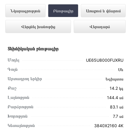
Հեռուստացույց SAMSUNG
Նկարագրություն
Բնութագիր
Առաքում և վճարում
UE65U8000FUXRU ներկայացված է
Վերցնել խանութից
Վերադարձ
Technomix առցանց խանութում լավագույն
գնով 334 000 դրամ
Տեխնիկական բնութագիր
Մոդել
UE65U8000FUXRU
Գույն
Սև
Արտադրող երկիր
Եգիպտոս
Քաշ
14.2 կգ
Լայնություն
144.4 սմ
Բարձրություն
83.1 սմ
Խորություն
7.7 սմ
Կետայնություն
3840X2160 4K