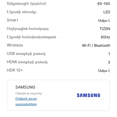
Անկյունագիծ (դույմ/սմ)
65-165
Այս ապրանքը գնելու համար սեղմեք
«Ավելացնել
Էկրանի տեսակը
LED
զամբյուղին»
կամ սեղմեք
«Արագ պատվեր»
կոճակը:
Smart
Առկա է
Կարող եք նաև պատվիրել՝ զանգահարելով կայքում նշված
կոնտակտային համարներին։
Օպերացիոն համակարգ
TIZEN
Էկրանի հաճախականություն
60Hz
Կայքում տվյալ ապրանքի՝ Հեռուստացույց SAMSUNG
UE65U8000FUXRU առաքման և վճարման պայմանները
Wireless
Wi-Fi / Bluetooth
վավեր են և իրական են Հայաստանի ողջ տարածքում։
USB մուտքերի քանակ
1
Մեր պրոֆեսիոնալ մենեջերները կմշակեն պատվերը և
HDMI մուտքերի քանակ
3
կկապվեն ձեզ հետ՝ համաձայնեցնելու առաքման
HDR 10+
Առկա է
պայմանները։ Նախքան առցանց պատվեր տեղադրելը,
խորհուրդ ենք տալիս կարդալ նկարագրությունը,
բնութագրերը և կարծիքները:
SAMSUNG
Տվյալ ապրանքը սետիֆիկացված է և համպատասխանում է
Օրիգինալ ապրանք
Բրենդի բոլոր
բոլոր ստանդարտներին։ Գնված ապրանքի վերադարձը
ապրանքները
կատարվում է 14 օրվա ընթացքում: