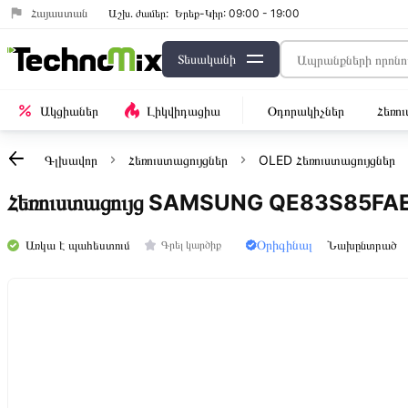
Հայաստան
Աշխ․ ժամեր:
Երեք-Կիր: 09:00 - 19:00
Տեսականի
Ակցիաներ
Լիկվիդացիա
Օդորակիչներ
Հեռո
Գլխավոր
Հեռուստացույցներ
OLED Հեռուստացույցներ
Հեռուստացույց SAMSUNG QE83S85FA
Օրիգինալ
Առկա է պահեստում
Նախընտրած
Գրել կարծիք