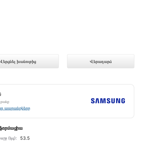
ց խանութում լավագույն գնով 1 846
Վերցնել խանութից
Վերադարձ
G
պրանք
լոր ապրանքները
նֆորմացիա
աշը (կգ):
53.5