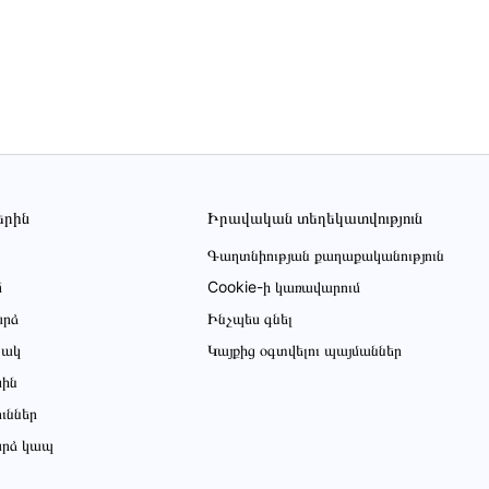
երին
Իրավական տեղեկատվություն
Գաղտնիության քաղաքականություն
մ
Cookie-ի կառավարում
րձ
Ինչպես գնել
ցակ
Կայքից օգտվելու պայմաններ
սին
ուններ
րձ կապ