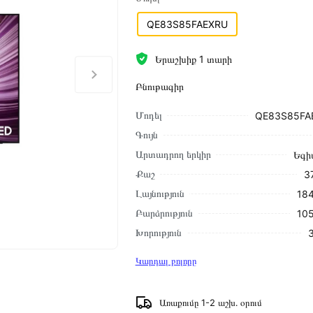
QE83S85FAEXRU
Երաշխիք 1 տարի
Բնութագիր
Մոդել
QE83S85FA
Գույն
Արտադրող երկիր
Եգի
Քաշ
3
Լայնություն
184
Բարձրություն
105
Խորություն
Կարդալ բոլորը
Առաքումը 1-2 աշխ․ օրում