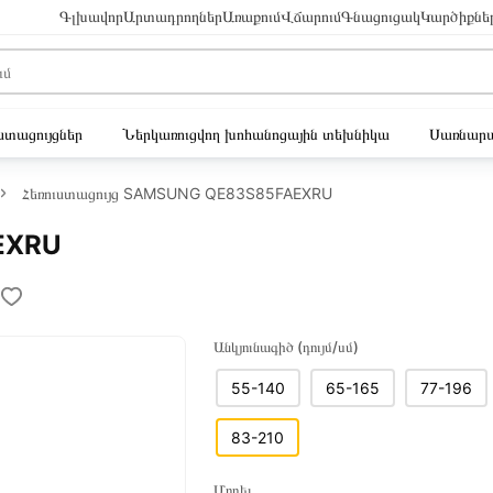
Գլխավոր
Արտադրողներ
Առաքում
Վճարում
Գնացուցակ
Կարծիքնե
ւստացույցներ
Ներկառուցվող խոհանոցային տեխնիկա
Սառնարա
Հեռուստացույց SAMSUNG QE83S85FAEXRU
EXRU
Անկյունագիծ (դույմ/սմ)
55-140
65-165
77-196
83-210
Մոդել