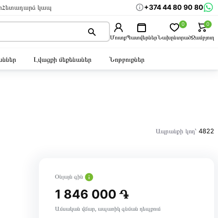
+374 44 80 90 80
ր
Հետադարձ կապ
0
0
Մուտք
Պատվերներ
Նախընտրած
Զամբյուղ
ններ
Լվացքի մեքենաներ
Նոթբուքներ
Ապրանքի կոդ՝
4822
Օնլայն գին
1 846 000 ֏
Ամսական վճար, ապառիկ գնման դեպքում