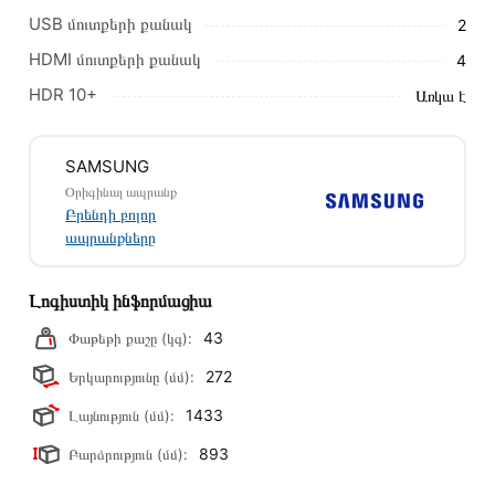
Մեր պրոֆեսիոնալ մենեջերները կմշակեն պատվերը և
USB մուտքերի քանակ
2
կկապվեն ձեզ հետ՝ համաձայնեցնելու առաքման
HDMI մուտքերի քանակ
4
պայմանները։ Նախքան առցանց պատվեր տեղադրելը,
խորհուրդ ենք տալիս կարդալ նկարագրությունը,
HDR 10+
Առկա է
բնութագրերը և կարծիքները:
Տվյալ ապրանքը սետիֆիկացված է և համպատասխանում է
SAMSUNG
բոլոր ստանդարտներին։ Գնված ապրանքի վերադարձը
Օրիգինալ ապրանք
կատարվում է 14 օրվա ընթացքում:
Բրենդի բոլոր
ապրանքները
Լոգիստիկ ինֆորմացիա
43
Փաթեթի քաշը (կգ):
272
Երկարությունը (մմ):
1433
Լայնություն (մմ):
893
Բարձրություն (մմ):