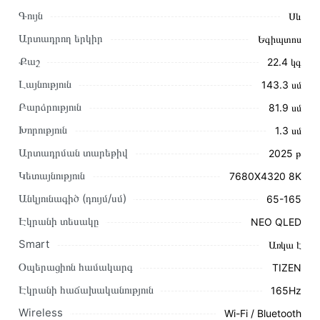
Գույն
Սև
Արտադրող երկիր
Եգիպտոս
Քաշ
22.4 կգ
Լայնություն
143.3 սմ
Բարձրություն
81.9 սմ
Խորություն
1.3 սմ
Արտադրման տարեթիվ
2025 թ
Կետայնություն
7680X4320 8K
Այս ապրանքը գնելու համար սեղմեք
«Ավելացնել
Անկյունագիծ (դույմ/սմ)
65-165
զամբյուղին»
կամ սեղմեք
«Արագ պատվեր»
կոճակը:
Էկրանի տեսակը
NEO QLED
Կարող եք նաև պատվիրել՝ զանգահարելով կայքում նշված
կոնտակտային համարներին։
Smart
Առկա է
Օպերացիոն համակարգ
TIZEN
Կայքում տվյալ ապրանքի՝ Հեռուստացույց SAMSUNG
QE65QN900FUXRU առաքման և վճարման պայմանները
Էկրանի հաճախականություն
165Hz
վավեր են և իրական են Հայաստանի ողջ տարածքում։
Wireless
Wi-Fi / Bluetooth