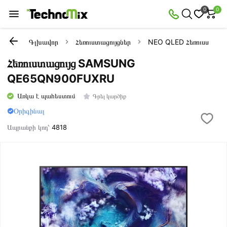
0
0
Գլխավոր
Հեռուստացույցներ
NEO QLED Հեռուստացույ
Հեռուստացույց SAMSUNG
QE65QN900FUXRU
Առկա է պահեստում
Գրել կարծիք
Օրիգինալ
Ապրանքի կոդ՝
4818