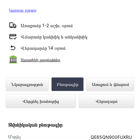
Կարդալ բոլորը
Առաքումը 1-2 աշխ․ օրում
Վճարումը կանխիկ և անկանխիկ
Վերադարձը 14 օրում
Ապառիկի պայմաններ
Հեռուստացույց SAMSUNG
Նկարագրություն
Բնութագիր
Առաքում և վճարում
QE65QN900FUXRU ներկայացված է
Վերցնել խանութից
Վերադարձ
Technomix առցանց խանութում լավագույն
գնով 1 436 000 դրամ
Տեխնիկական բնութագիր
Մոդել
QE65QN900FUXRU