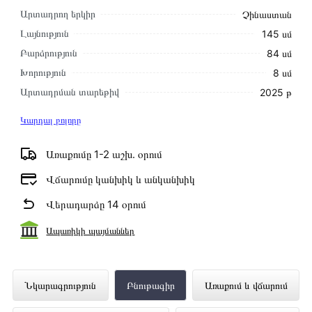
Արտադրող երկիր
Չինաստան
Լայնություն
145 սմ
Բարձրություն
84 սմ
Խորություն
8 սմ
Արտադրման տարեթիվ
2025 թ
Կարդալ բոլորը
Առաքումը 1-2 աշխ․ օրում
Վճարումը կանխիկ և անկանխիկ
Վերադարձը 14 օրում
Ապառիկի պայմաններ
Հեռուստացույց Hisense 65E7NQ
Նկարագրություն
Բնութագիր
Առաքում և վճարում
ներկայացված է Technomix առցանց