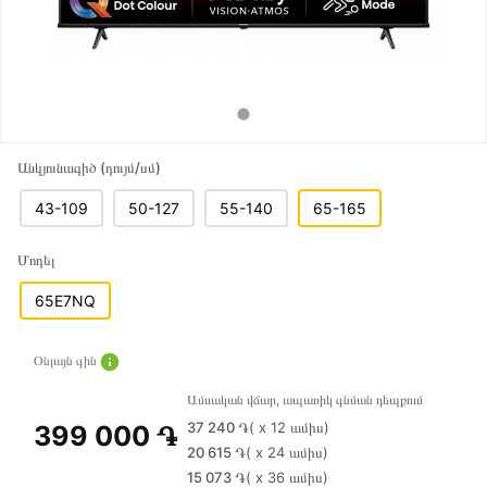
Անկյունագիծ (դույմ/սմ)
43-109
50-127
55-140
65-165
Մոդել
65E7NQ
Օնլայն գին
Ամսական վճար, ապառիկ գնման դեպքում
37 240 ֏
( x 12 ամիս)
399 000 ֏
20 615 ֏
( x 24 ամիս)
15 073 ֏
( x 36 ամիս)