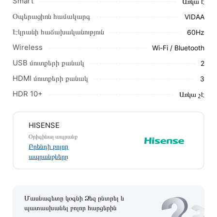
Smart
Առկա է
Օպերացիոն համակարգ
VIDAA
Կայքում տվյալ ապրանքի՝ Հեռուստացույց Hisense 65E7NQ
առաքման և վճարման պայմանները վավեր են և իրական են
Էկրանի հաճախականություն
60Hz
Հայաստանի ողջ տարածքում։
Wireless
Wi-Fi / Bluetooth
Մեր պրոֆեսիոնալ մենեջերները կմշակեն պատվերը և
USB մուտքերի քանակ
2
կկապվեն ձեզ հետ՝ համաձայնեցնելու առաքման
HDMI մուտքերի քանակ
3
պայմանները։ Նախքան առցանց պատվեր տեղադրելը,
խորհուրդ ենք տալիս կարդալ նկարագրությունը,
HDR 10+
Առկա չէ
բնութագրերը և կարծիքները:
Տվյալ ապրանքը սետիֆիկացված է և համպատասխանում է
HISENSE
բոլոր ստանդարտներին։ Գնված ապրանքի վերադարձը
Օրիգինալ ապրանք
կատարվում է 14 օրվա ընթացքում:
Բրենդի բոլոր
ապրանքները
Մասնագետը կօգնի Ձեզ ընտրել և
պատասխանել բոլոր հարցերին