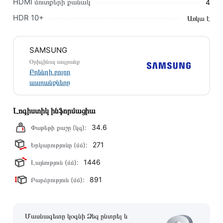
HDMI մուտքերի քանակ
4
կկապվեն ձեզ հետ՝ համաձայնեցնելու առաքման
HDR 10+
Առկա է
պայմանները։ Նախքան առցանց պատվեր տեղադրելը,
խորհուրդ ենք տալիս կարդալ նկարագրությունը,
բնութագրերը և կարծիքները:
SAMSUNG
Տվյալ ապրանքը սետիֆիկացված է և համպատասխանում է
Օրիգինալ ապրանք
Բրենդի բոլոր
բոլոր ստանդարտներին։ Գնված ապրանքի վերադարձը
ապրանքները
կատարվում է 14 օրվա ընթացքում:
Լոգիստիկ ինֆորմացիա
34.6
Փաթեթի քաշը (կգ):
271
Երկարությունը (մմ):
1446
Լայնություն (մմ):
891
Բարձրություն (մմ):
Մասնագետը կօգնի Ձեզ ընտրել և