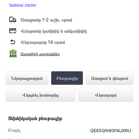
Կարդալ բոլորը
Առաքումը 1-2 աշխ․ օրում
Վճարումը կանխիկ և անկանխիկ
Վերադարձը 14 օրում
Ապառիկի պայմաններ
Հեռուստացույց SAMSUNG
Նկարագրություն
Բնութագիր
Առաքում և վճարում
QE65QN90FAUXRU ներկայացված է
Վերցնել խանութից
Վերադարձ
Technomix առցանց խանութում լավագույն
գնով 1 027 000 դրամ
Տեխնիկական բնութագիր
Մոդել
QE65QN90FAUXRU