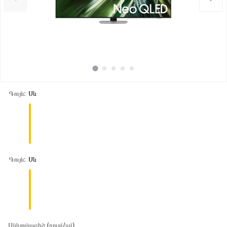
Գույն:
Սև
Գույն:
Սև
Անկյունագիծ (դույմ/սմ)