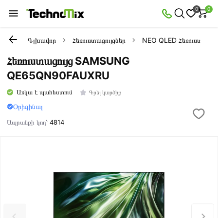
0
0
Գլխավոր
Հեռուստացույցներ
NEO QLED Հեռուստացույ
Հեռուստացույց SAMSUNG
QE65QN90FAUXRU
Առկա է պահեստում
Գրել կարծիք
Օրիգինալ
Ապրանքի կոդ՝
4814