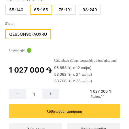
55-140
65-165
75-191
98-249
Մոդել
QE65QN90FAUXRU
Օնլայն գին
Ամսական վճար, ապառիկ գնման դեպքում
95 853 ֏
( x 12 ամիս)
1 027 000 ֏
53 062 ֏
( x 24 ամիս)
38 798 ֏
( x 36 ամիս)
1 027 000 ֏
Քանակ՝ 1
Ավելացնել զամբյուղ
Գնել հիմա
Արագ պատվեր