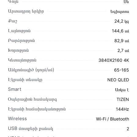
Գույն
Սև
Արտադրող երկիր
Եգիպտոս
Քաշ
24,2 կգ
Լայնություն
144,6 սմ
Բարձրություն
82,9 սմ
Խորություն
2,7 սմ
Կետայնություն
3840X2160 4K
Անկյունագիծ (դույմ/սմ)
65-165
Այս ապրանքը գնելու համար սեղմեք
«Ավելացնել
Էկրանի տեսակը
NEO QLED
զամբյուղին»
կամ սեղմեք
«Արագ պատվեր»
կոճակը:
Smart
Առկա է
Կարող եք նաև պատվիրել՝ զանգահարելով կայքում նշված
կոնտակտային համարներին։
Օպերացիոն համակարգ
TIZEN
Էկրանի հաճախականություն
144Hz
Կայքում տվյալ ապրանքի՝ Հեռուստացույց SAMSUNG
QE65QN90FAUXRU առաքման և վճարման պայմանները
Wireless
Wi-Fi / Bluetooth
վավեր են և իրական են Հայաստանի ողջ տարածքում։
USB մուտքերի քանակ
2
Մեր պրոֆեսիոնալ մենեջերները կմշակեն պատվերը և