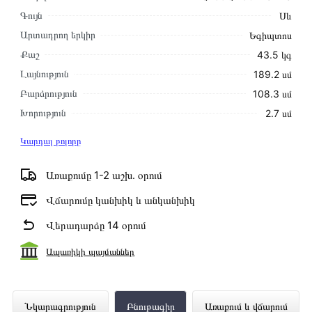
Գույն
Սև
Արտադրող երկիր
Եգիպտոս
Քաշ
43.5 կգ
Լայնություն
189.2 սմ
Բարձրություն
108.3 սմ
Խորություն
2.7 սմ
Կարդալ բոլորը
Առաքումը 1-2 աշխ․ օրում
Վճարումը կանխիկ և անկանխիկ
Վերադարձը 14 օրում
Ապառիկի պայմաններ
Հեռուստացույց SAMSUNG
Նկարագրություն
Բնութագիր
Առաքում և վճարում