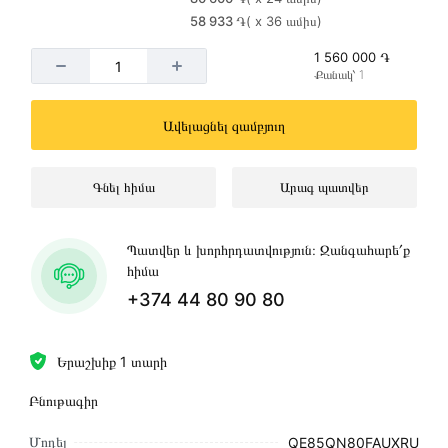
58 933 ֏
( x 36 ամիս)
1 560 000 ֏
Քանակ՝ 1
Ավելացնել զամբյուղ
Գնել հիմա
Արագ պատվեր
Պատվեր և խորհրդատվություն։ Զանգահարե՛ք
հիմա
+374 44 80 90 80
Երաշխիք 1 տարի
Բնութագիր
Մոդել
QE85QN80FAUXRU