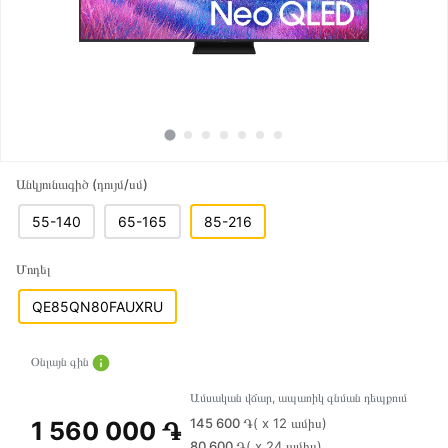
Անկյունագիծ (դույմ/սմ)
55-140
65-165
85-216
Մոդել
QE85QN80FAUXRU
Օնլայն գին
Ամսական վճար, ապառիկ գնման դեպքում
145 600 ֏
( x 12 ամիս)
1 560 000 ֏
80 600 ֏
( x 24 ամիս)