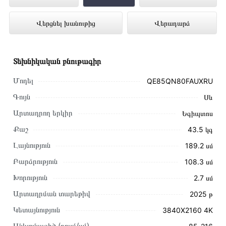
QE85QN80FAUXRU ներկայացված է
Վերցնել խանութից
Վերադարձ
Technomix առցանց խանութում լավագույն
գնով 1 560 000 դրամ
Տեխնիկական բնութագիր
Մոդել
QE85QN80FAUXRU
Գույն
Սև
Արտադրող երկիր
Եգիպտոս
Քաշ
43.5 կգ
Լայնություն
189.2 սմ
Բարձրություն
108.3 սմ
Խորություն
2.7 սմ
Արտադրման տարեթիվ
2025 թ
Կետայնություն
3840X2160 4K
Այս ապրանքը գնելու համար սեղմեք
«Ավելացնել
Անկյունագիծ (դույմ/սմ)