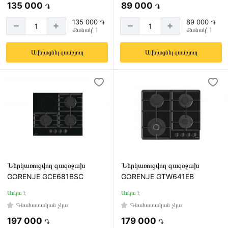
135 000
89 000
֏
֏
135 000 ֏
89 000 ֏
Քանակ՝ 1
Քանակ՝ 1
Ավելացնել զամբյուղ
Ավելացնել զամբյուղ
Ներկառուցվող գազօջախ
Ներկառուցվող գազօջախ
GORENJE GCE681BSC
GORENJE GTW641EB
Առկա է
Առկա է
Գնահատական չկա
Գնահատական չկա
197 000
179 000
֏
֏