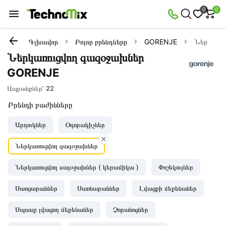
0
0
Գլխավոր
Բոլոր բրենդները
GORENJE
Ներկառու
Ներկառուցվող գազօջախներ
GORENJE
Ապրանքներ՝
22
Բրենդի բաժինները
Արդուկներ
Օդորակիչներ
Ներկառուցվող գազօջախներ
Ներկառուցվող սալօջախներ ( կերամիկա )
Փոշեկուլներ
Սառցարաններ
Սառնարաններ
Լվացքի մեքենաներ
Սպասք լվացող մեքենաներ
Չորանոցներ