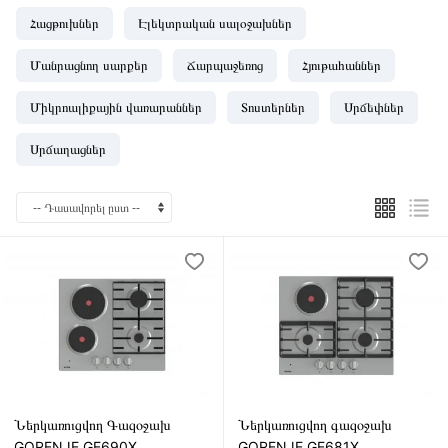
Հացթուխներ
Էլեկտրական սալօջախներ
Մանրացնող սարքեր
Ճարպաջեռոց
Հյութահաններ
Միկրոալիքային վառարաններ
Տոստերներ
Սրճեփներ
Սրճաղացներ
Ներկառուցվող Գազօջախ
Ներկառուցվող գազօջախ
GORENJE GE690X
GORENJE GE681X