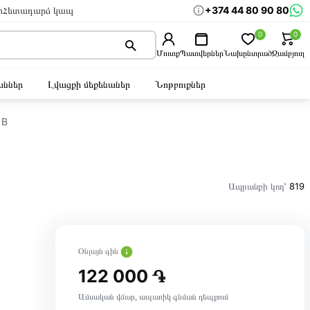
+374 44 80 90 80
ր
Հետադարձ կապ
0
0
Մուտք
Պատվերներ
Նախընտրած
Զամբյուղ
ններ
Լվացքի մեքենաներ
Նոթբուքներ
1B
Ապրանքի կոդ՝
819
Օնլայն գին
122 000 ֏
Ամսական վճար, ապառիկ գնման դեպքում