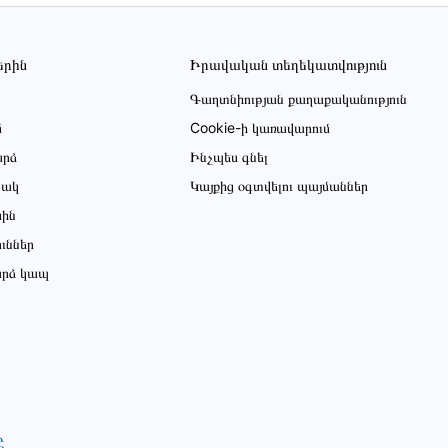
երին
Իրավական տեղեկատվություն
Գաղտնիության քաղաքականություն
մ
Cookie-ի կառավարում
րձ
Ինչպես գնել
ցակ
Կայքից օգտվելու պայմաններ
սին
ուններ
րձ կապ
Ը