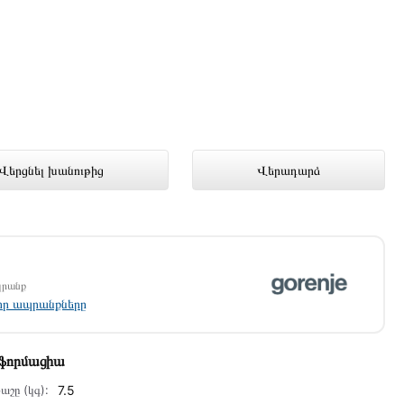
ց խանութում լավագույն գնով 122
Վերցնել խանութից
Վերադարձ
պրանք
լոր ապրանքները
նֆորմացիա
աշը (կգ):
7.5