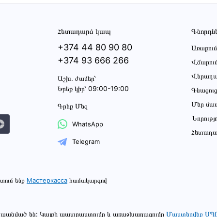
Հետադարձ կապ
Գնորդն
+374 44 80 90 80
Առաքում
+374 93 666 266
Վճարու
Վերադա
Աշխ․ ժամեր՝
Երեք կիր՝ 09:00-19:00
Գնացու
Մեր մա
Գրեք Մեզ
Նորությ
WhatsApp
Հետադա
Telegram
տում ենք
Мастеркасса
համակարգով
շտպանված են: Կայքի պատրաստումը և առաջխաղացումը
Մաստերվեբ ՍՊ