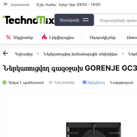
Հայաստան
Աշխ․ ժամեր:
Երեք-Կիր: 09:00 - 19:00
Տեսականի
Ակցիաներ
Լիկվիդացիա
Օդորակիչներ
Հեռո
Գլխավոր
Ներկառուցվող խոհանոցային տեխնիկա
Ներ
Ներկառուցվող գազօջախ GORENJE GC
Օրիգինալ
Առկա է պահեստում
Նախընտրած
Գրել կարծիք