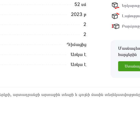
52 սմ
Երկարությ
ր ստանդարտներին։ Գնված ապրանքի
2023 թ
Լայնությու
2
Բարձրությ
2
Դիմացից
Մասնագետը
Առկա է
հարցերին
Առկա է
Ստանալ 
րկրի, արտադրանքի արտաքին տեսքի և գույնի մասին տեղեկատվություն