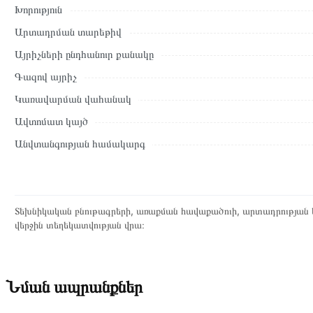
Խորություն
Տվյալ ապրանքը սետիֆիկացված է և համպատասխանում է բոլո
Արտադրման տարեթիվ
վերադարձը կատարվում է 14 օրվա ընթացքում:
Այրիչների ընդհանուր քանակը
Գազով այրիչ
Կառավարման վահանակ
Ավտոմատ կայծ
Անվտանգության համակարգ
Տեխնիկական բնութագրերի, առաքման հավաքածուի, արտադրության ե
վերջին տեղեկատվության վրա։
Նման ապրանքներ