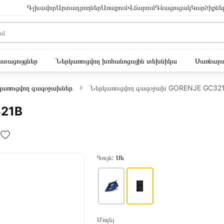
Գլխավոր
Արտադրողներ
Առաքում
Վճարում
Գնացուցակ
Կարծիքնե
ւստացույցներ
Ներկառուցվող խոհանոցային տեխնիկա
Սառնարա
կառուցվող գազօջախներ
Ներկառուցվող գազօջախ GORENJE GC32
321B
Գույն:
Սև
Մոդել