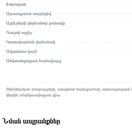
Խորություն
Տվյալ ապրանքը սետիֆիկացված է և համպատասխանում է բոլո
Արտադրման տարեթիվ
վերադարձը կատարվում է 14 օրվա ընթացքում:
Այրիչների ընդհանուր քանակը
Գազով այրիչ
Կառավարման վահանակ
Ավտոմատ կայծ
Անվտանգության համակարգ
Տեխնիկական բնութագրերի, առաքման հավաքածուի, արտադրության ե
վերջին տեղեկատվության վրա։
Նման ապրանքներ