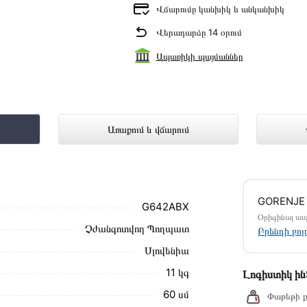
Վճարումը կանխիկ և անկանխիկ
Վերադարձը 14 օրում
Ապառիկի պայմաններ
42ABX ներկայացված է Technomix առցա
Առաքում և վճարում
մ սեղմեք
«Արագ պատվեր»
կոճակը: Կարող եք
GORENJE
ամարներին։
G642ABX
Օրիգինալ ա
Չժանգոտվող Պողպատ
 G642ABX առաքման և վճարման պայմանները
Բրենդի բո
Սլովենիա
ձեզ հետ՝ համաձայնեցնելու առաքման
11 կգ
Լոգիստիկ ի
նք տալիս կարդալ նկարագրությունը,
60 սմ
Փաթեթի ք