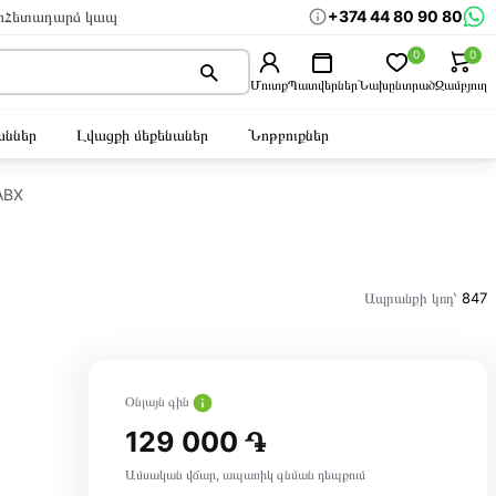
+374 44 80 90 80
ր
Հետադարձ կապ
0
0
Մուտք
Պատվերներ
Նախընտրած
Զամբյուղ
ններ
Լվացքի մեքենաներ
Նոթբուքներ
ABX
Ապրանքի կոդ՝
847
Օնլայն գին
129 000 ֏
Ամսական վճար, ապառիկ գնման դեպքում