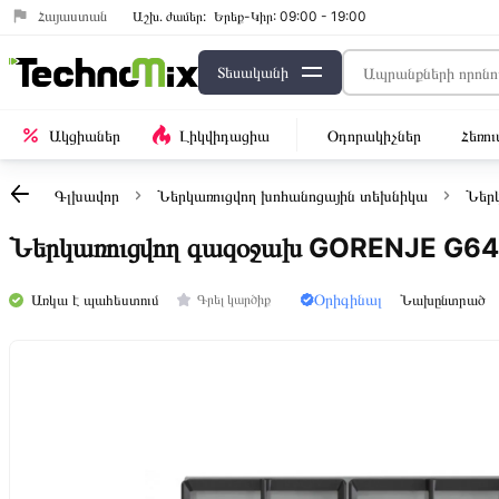
Հայաստան
Աշխ․ ժամեր:
Երեք-Կիր: 09:00 - 19:00
Տեսականի
Ակցիաներ
Լիկվիդացիա
Օդորակիչներ
Հեռո
Գլխավոր
Ներկառուցվող խոհանոցային տեխնիկա
Ներ
Ներկառուցվող գազօջախ GORENJE G6
Օրիգինալ
Առկա է պահեստում
Նախընտրած
Գրել կարծիք