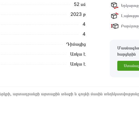
52 սմ
Երկարությ
ր ստանդարտներին։ Գնված ապրանքի
2023 թ
Լայնությու
4
Բարձրությ
4
Դիմացից
Մասնագետը
Առկա է
հարցերին
Առկա է
Ստանալ 
րկրի, արտադրանքի արտաքին տեսքի և գույնի մասին տեղեկատվություն