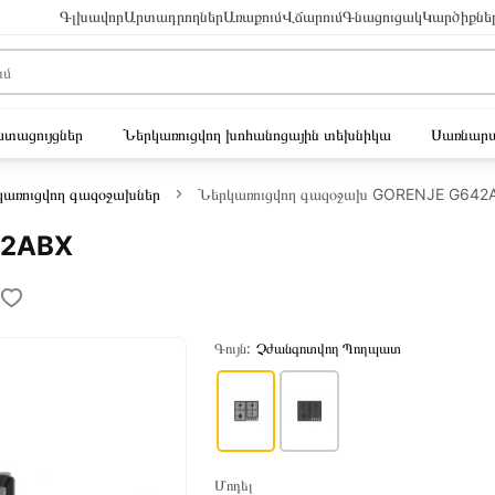
Գլխավոր
Արտադրողներ
Առաքում
Վճարում
Գնացուցակ
Կարծիքնե
ւստացույցներ
Ներկառուցվող խոհանոցային տեխնիկա
Սառնարա
կառուցվող գազօջախներ
Ներկառուցվող գազօջախ GORENJE G642
42ABX
Գույն:
Չժանգոտվող Պողպատ
Մոդել