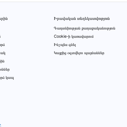
երին
Իրավական տեղեկատվություն
Գաղտնիության քաղաքականություն
մ
Cookie-ի կառավարում
րձ
Ինչպես գնել
ցակ
Կայքից օգտվելու պայմաններ
սին
ուններ
րձ կապ
Ը