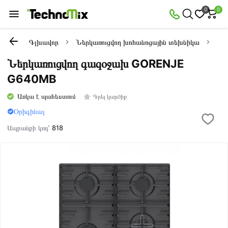
0
0
Գլխավոր
Ներկառուցվող խոհանոցային տեխնիկա
Նե
Ներկառուցվող գազօջախ GORENJE
G640MB
Առկա է պահեստում
Գրել կարծիք
Օրիգինալ
Ապրանքի կոդ՝
818