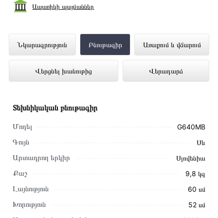
Ապառիկի պայմաններ
Ներկառուցվող գազօջախ GORENJE
Նկարագրություն
Բնութագիր
Առաքում և վճարում
G640MB ներկայացված է Technomix
Վերցնել խանութից
Վերադարձ
առցանց խանութում լավագույն գնով 134
300 դրամ
Տեխնիկական բնութագիր
Մոդել
G640MB
Գույն
Սև
Արտադրող երկիր
Սլովենիա
Քաշ
9,8 կգ
Լայնություն
60 սմ
Խորություն
52 սմ