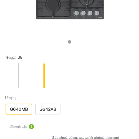
Գույն:
Սև
Մոդել
G640MB
G642AB
Օնլայն գին
Ամսական վճար, ապառիկ գնման դեպքում