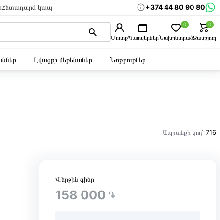
+374 44 80 90 80
ր
Հետադարձ կապ
0
0
Մուտք
Պատվերներ
Նախընտրած
Զամբյուղ
ններ
Լվացքի մեքենաներ
Նոթբուքներ
Ապրանքի կոդ՝
716
Վերջին գինը
158 000
֏