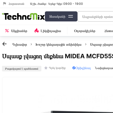
Հայաստան
Աշխ․ ժամեր:
Երեք-Կիր: 09:00 - 19:00
Տեսականի
Ակցիաներ
Լիկվիդացիա
Օդորակիչներ
Հեռո
Գլխավոր
Խոշոր կենցաղային տեխնիկա
Սպասք լվացող
Սպասք լվացող մեքենա MIDEA MCFD5
Օրիգինալ
Նախընտրա
Գրել կարծիք
Բացակայում է պահեստում