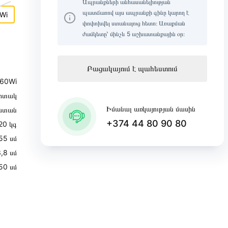
Ապրանքների անհասանելիության
պատճառով այս ապրանքի գինը կարող է
Wi
փոփոխվել ստանալուց հետո։ Առաքման
ժամկետը՝ մինչև 5 աշխատանքային օր։
Բացակայում է պահեստում
60Wi
իտակ
Իմանալ առկայության մասին
ստան
+374 44 80 90 80
20 կգ
55 սմ
,8 սմ
50 սմ