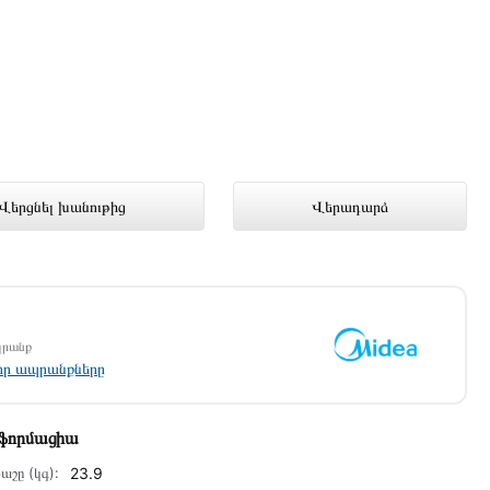
ռցանց խանութում լավագույն գնով
Վերցնել խանութից
Վերադարձ
պրանք
լոր ապրանքները
նֆորմացիա
աշը (կգ):
23.9