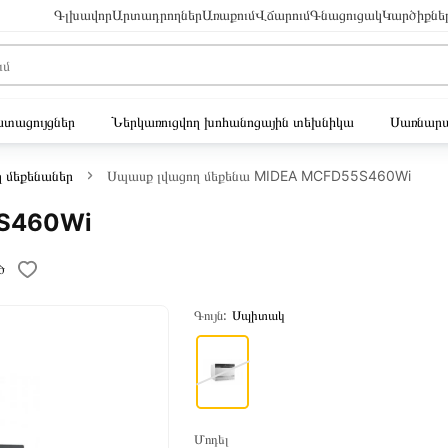
Գլխավոր
Արտադրողներ
Առաքում
Վճարում
Գնացուցակ
Կարծիքնե
ւստացույցներ
Ներկառուցվող խոհանոցային տեխնիկա
Սառնարա
 մեքենաներ
Սպասք լվացող մեքենա MIDEA MCFD55S460Wi
5S460Wi
ծ
Գույն:
Սպիտակ
Մոդել