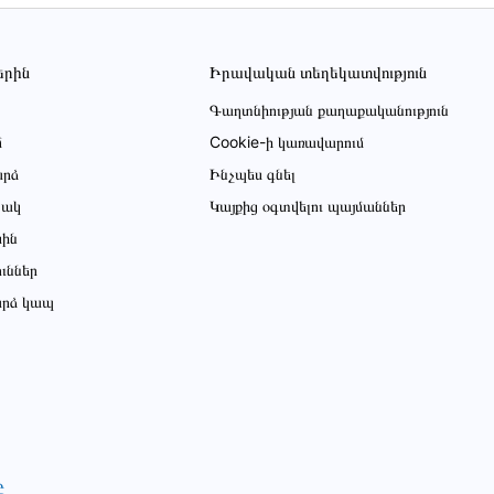
երին
Իրավական տեղեկատվություն
Գաղտնիության քաղաքականություն
մ
Cookie-ի կառավարում
րձ
Ինչպես գնել
ցակ
Կայքից օգտվելու պայմաններ
սին
ուններ
րձ կապ
Ը