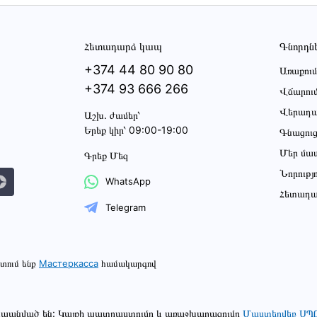
Հետադարձ կապ
Գնորդն
+374 44 80 90 80
Առաքում
+374 93 666 266
Վճարու
Վերադա
Աշխ․ ժամեր՝
Երեք կիր՝ 09:00-19:00
Գնացու
Մեր մա
Գրեք Մեզ
Նորությ
WhatsApp
Հետադա
Telegram
տում ենք
Мастеркасса
համակարգով
շտպանված են: Կայքի պատրաստումը և առաջխաղացումը
Մաստերվեբ ՍՊ