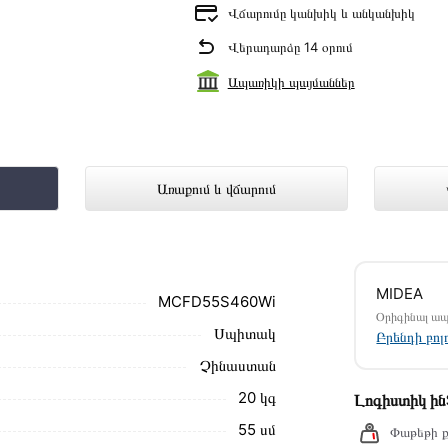
Վճարումը կանխիկ և անկանխիկ
Վերադարձը 14 օրում
Ապառիկի պայմաններ
5S460Wi ներկայացված է Technomix ա
Առաքում և վճարում
մ սեղմեք
«Արագ պատվեր»
կոճակը: Կարող եք
MIDEA
ամարներին։
MCFD55S460Wi
Օրիգինալ ա
Սպիտակ
FD55S460Wi առաքման և վճարման պայմանները
Բրենդի բո
Չինաստան
ձեզ հետ՝ համաձայնեցնելու առաքման
20 կգ
Լոգիստիկ ի
նք տալիս կարդալ նկարագրությունը,
55 սմ
Փաթեթի ք