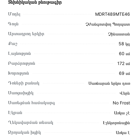
Տեխնիկական բնութագիր
Մոդել
MDRT489MTE46
Գույն
Չժանգոտվող Պողպատ
Արտադրող երկիր
Չինաստան
Քաշ
58 կգ
Լայնություն
60 սմ
Բարձրություն
172 սմ
Խորություն
69 սմ
Դռների քանակ
Սառնարան երկու դուռ
Այս ապրանքը գնելու համար սեղմեք
«Ավելացնել
Սառցախցիկ
Վերև
զամբյուղին»
կամ սեղմեք
«Արագ պատվեր»
կոճակը:
Սառեցման համակարգ
No Frost
Կարող եք նաև պատվիրել՝ զանգահարելով կայքում նշված
կոնտակտային համարներին։
Էկրան
Առկա չէ
Ղեկավարման տեսակ
Էլեկտրոնային
Կայքում տվյալ ապրանքի՝ Սառնարան MIDEA
MDRT489MTE46 առաքման և վճարման պայմանները
Զրոյական խցիկ
Առկա է
վավեր են և իրական են Հայաստանի ողջ տարածքում։