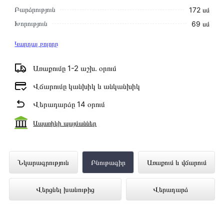
Բարձրություն
172 սմ
Խորություն
69 սմ
Կարդալ բոլորը
Առաքումը 1-2 աշխ․ օրում
Վճարումը կանխիկ և անկանխիկ
Վերադարձը 14 օրում
Ապառիկի պայմաններ
Սառնարան MIDEA MDRT489MTE46
Նկարագրություն
Բնութագիր
Առաքում և վճարում
ներկայացված է Technomix առցանց
Վերցնել խանութից
Վերադարձ
խանութում լավագույն գնով 298 000 դրամ