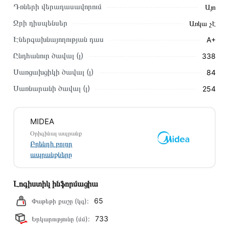
Դռների վերադասավորում
Այո
Մեր պրոֆեսիոնալ մենեջերները կմշակեն պատվերը և
Ջրի դիսպենսեր
Առկա չէ
կկապվեն ձեզ հետ՝ համաձայնեցնելու առաքման
Էներգախնայողության դաս
A+
պայմանները։ Նախքան առցանց պատվեր տեղադրելը,
խորհուրդ ենք տալիս կարդալ նկարագրությունը,
Ընդհանուր ծավալ (լ)
338
բնութագրերը և կարծիքները:
Սառցախցիկի ծավալ (լ)
84
Տվյալ ապրանքը սետիֆիկացված է և համպատասխանում է
Սառնարանի ծավալ (լ)
254
բոլոր ստանդարտներին։ Գնված ապրանքի վերադարձը
կատարվում է 14 օրվա ընթացքում:
MIDEA
Օրիգինալ ապրանք
Բրենդի բոլոր
ապրանքները
Լոգիստիկ ինֆորմացիա
65
Փաթեթի քաշը (կգ):
733
Երկարությունը (մմ):