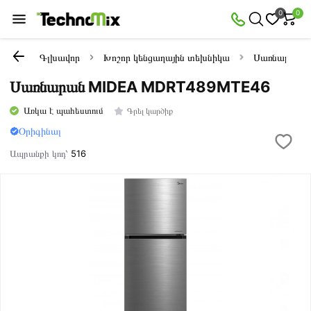
0
0
Գլխավոր
Խոշոր կենցաղային տեխնիկա
Սառնարաննե
Սառնարան MIDEA MDRT489MTE46
Առկա է պահեստում
Գրել կարծիք
Օրիգինալ
Ապրանքի կոդ՝
516