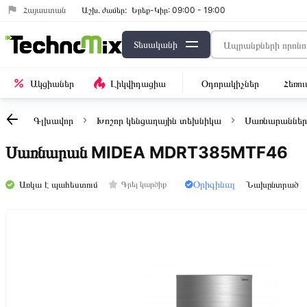
Հայաստան
Աշխ․ ժամեր:
Երեք-Կիր: 09:00 - 19:00
Տեսականի
Ակցիաներ
Լիկվիդացիա
Օդորակիչներ
Հեռո
Գլխավոր
Խոշոր կենցաղային տեխնիկա
Սառնարաններ
Սառնարան MIDEA MDRT385MTF46
Օրիգինալ
Առկա է պահեստում
Նախընտրած
Գրել կարծիք