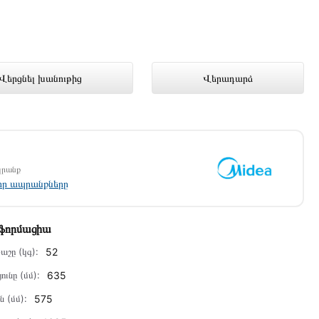
ւթում լավագույն գնով 216 000
Վերցնել խանութից
Վերադարձ
պրանք
լոր ապրանքները
նֆորմացիա
աշը (կգ):
52
ունը (մմ):
635
ն (մմ):
575