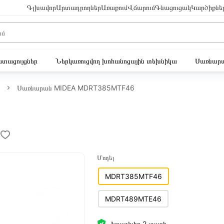
Գլխավոր
Արտադրողներ
Առաքում
Վճարում
Գնացուցակ
Կարծիքնե
ւստացույցներ
Ներկառուցվող խոհանոցային տեխնիկա
Սառնարա
Սառնարան MIDEA MDRT385MTF46
Մոդել
MDRT385MTF46
MDRT489MTE46
Երաշխիք 2 տարի