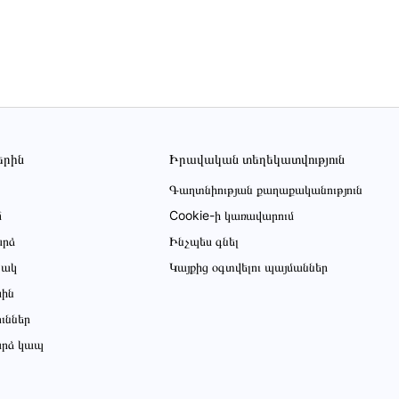
երին
Իրավական տեղեկատվություն
Գաղտնիության քաղաքականություն
մ
Cookie-ի կառավարում
րձ
Ինչպես գնել
ցակ
Կայքից օգտվելու պայմաններ
սին
ուններ
րձ կապ