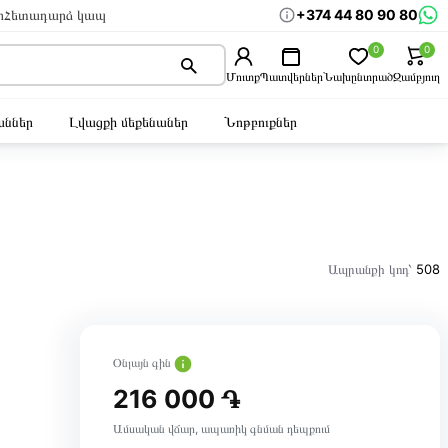
+374 44 80 90 80
ր
Հետադարձ կապ
0
0
Մուտք
Պատվերներ
Նախընտրած
Զամբյուղ
ններ
Լվացքի մեքենաներ
Նոթբուքներ
Ապրանքի կոդ՝
508
Օնլայն գին
216 000 ֏
Ամսական վճար, ապառիկ գնման դեպքում