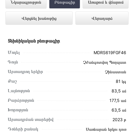
Սառնարան MIDEA MDRS619FGF46
Նկարագրություն
Բնութագիր
Առաքում և վճարում
ներկայացված է Technomix առցանց
Վերցնել խանութից
Վերադարձ
խանութում լավագույն գնով 429 900 դրամ
Տեխնիկական բնութագիր
Մոդել
MDRS619FGF46
Գույն
Չժանգոտվող Պողպատ
Արտադրող երկիր
Չինաստան
Քաշ
81 կգ
Լայնություն
83,5 սմ
Բարձրություն
177,5 ամ
Խորություն
63,5 սմ
Արտադրման տարեթիվ
2023 թ
Այս ապրանքը գնելու համար սեղմեք
«Ավելացնել
Դռների քանակ
Սառնարան երկու դուռ
զամբյուղին»
կամ սեղմեք
«Արագ պատվեր»
կոճակը: