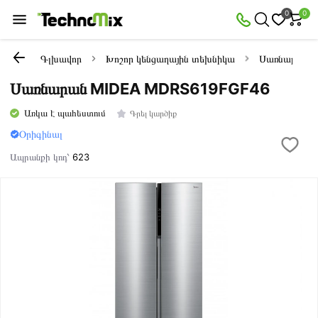
0
0
Գլխավոր
Խոշոր կենցաղային տեխնիկա
Սառնարաննե
Սառնարան MIDEA MDRS619FGF46
Առկա է պահեստում
Գրել կարծիք
Օրիգինալ
Ապրանքի կոդ՝
623