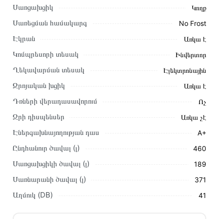
Սառցախցիկ
Կողք
Կարող եք նաև պատվիրել՝ զանգահարելով կայքում նշված
կոնտակտային համարներին։
Սառեցման համակարգ
No Frost
Էկրան
Առկա է
Կայքում տվյալ ապրանքի՝ Սառնարան MIDEA
MDRS619FGF46 առաքման և վճարման պայմանները
Կոմպրեսորի տեսակ
Ինվերտոր
վավեր են և իրական են Հայաստանի ողջ տարածքում։
Ղեկավարման տեսակ
Էլեկտրոնային
Մեր պրոֆեսիոնալ մենեջերները կմշակեն պատվերը և
Զրոյական խցիկ
Առկա է
կկապվեն ձեզ հետ՝ համաձայնեցնելու առաքման
Դռների վերադասավորում
Ոչ
պայմանները։ Նախքան առցանց պատվեր տեղադրելը,
խորհուրդ ենք տալիս կարդալ նկարագրությունը,
Ջրի դիսպենսեր
Առկա չէ
բնութագրերը և կարծիքները:
Էներգախնայողության դաս
A+
Տվյալ ապրանքը սետիֆիկացված է և համպատասխանում է
Ընդհանուր ծավալ (լ)
460
բոլոր ստանդարտներին։ Գնված ապրանքի վերադարձը
Սառցախցիկի ծավալ (լ)
189
կատարվում է 14 օրվա ընթացքում:
Սառնարանի ծավալ (լ)
371
Աղմուկ (DB)
41