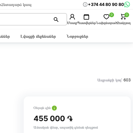
+374 44 80 90 80
ր
Հետադարձ կապ
0
0
Մուտք
Պատվերներ
Նախընտրած
Զամբյուղ
ններ
Լվացքի մեքենաներ
Նոթբուքներ
Ապրանքի կոդ՝
603
Օնլայն գին
455 000 ֏
Ամսական վճար, ապառիկ գնման դեպքում