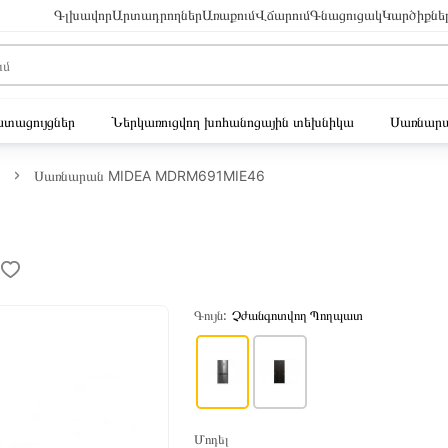
Գլխավոր
Արտադրողներ
Առաքում
Վճարում
Գնացուցակ
Կարծիքնե
ւստացույցներ
Ներկառուցվող խոհանոցային տեխնիկա
Սառնարա
Սառնարան MIDEA MDRM691MIE46
Գույն:
Չժանգոտվող Պողպատ
Մոդել