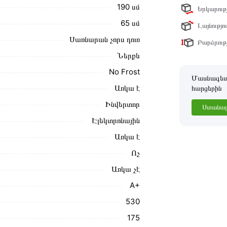
190 սմ
Երկարությ
ր ստանդարտներին։ Գնված ապրանքի
65 սմ
Լայնությու
Սառնարան չորս դուռ
Բարձրությ
Ներքև
No Frost
Մասնագետը
Առկա է
հարցերին
Ինվերտոր
Ստանալ 
Էլեկտրոնային
Առկա է
Ոչ
Առկա չէ
A+
530
175