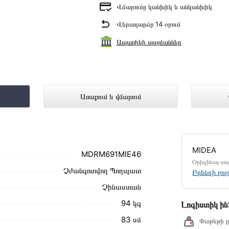
Վճարումը կանխիկ և անկանխիկ
Վերադարձը 14 օրում
Ապառիկի պայմաններ
կայացված է Technomix առցանց խանո
Առաքում և վճարում
մ սեղմեք
«Արագ պատվեր»
կոճակը: Կարող եք
MIDEA
ամարներին։
MDRM691MIE46
Օրիգինալ ա
Չժանգոտվող Պողպատ
առաքման և վճարման պայմանները վավեր են և
Բրենդի բո
Չինաստան
ձեզ հետ՝ համաձայնեցնելու առաքման
94 կգ
Լոգիստիկ ի
նք տալիս կարդալ նկարագրությունը,
83 սմ
Փաթեթի ք