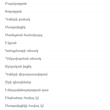
Բարձրություն
Տվյալ ապրանքը սետիֆիկացված է և համպատասխանում է բոլո
Խորություն
վերադարձը կատարվում է 14 օրվա ընթացքում:
Դռների քանակ
Սառցախցիկ
Սառեցման համակարգ
Էկրան
Կոմպրեսորի տեսակ
Ղեկավարման տեսակ
Զրոյական խցիկ
Դռների վերադասավորում
Ջրի դիսպենսեր
Էներգախնայողության դաս
Ընդհանուր ծավալ (լ)
Սառցախցիկի ծավալ (լ)