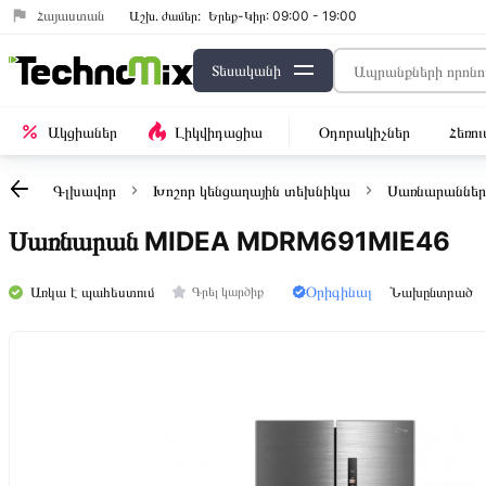
Հայաստան
Աշխ․ ժամեր:
Երեք-Կիր: 09:00 - 19:00
Տեսականի
Ակցիաներ
Լիկվիդացիա
Օդորակիչներ
Հեռո
Գլխավոր
Խոշոր կենցաղային տեխնիկա
Սառնարաններ
Սառնարան MIDEA MDRM691MIE46
Օրիգինալ
Առկա է պահեստում
Նախընտրած
Գրել կարծիք