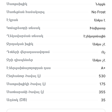
Սառցախցիկ
Ներքև
Կարող եք նաև պատվիրել՝ զանգահարելով կայքում նշված
կոնտակտային համարներին։
Սառեցման համակարգ
No Frost
Էկրան
Առկա է
Կայքում տվյալ ապրանքի՝ Սառնարան MIDEA
MDRM691MIE28 առաքման և վճարման պայմանները
Կոմպրեսորի տեսակ
Ինվերտոր
վավեր են և իրական են Հայաստանի ողջ տարածքում։
Ղեկավարման տեսակ
Էլեկտրոնային
Մեր պրոֆեսիոնալ մենեջերները կմշակեն պատվերը և
Զրոյական խցիկ
Առկա չէ
կկապվեն ձեզ հետ՝ համաձայնեցնելու առաքման
Դռների վերադասավորում
Ոչ
պայմանները։ Նախքան առցանց պատվեր տեղադրելը,
խորհուրդ ենք տալիս կարդալ նկարագրությունը,
Ջրի դիսպենսեր
Առկա չէ
բնութագրերը և կարծիքները:
Էներգախնայողության դաս
A+
Տվյալ ապրանքը սետիֆիկացված է և համպատասխանում է
Ընդհանուր ծավալ (լ)
530
բոլոր ստանդարտներին։ Գնված ապրանքի վերադարձը
Սառցախցիկի ծավալ (լ)
175
կատարվում է 14 օրվա ընթացքում:
Սառնարանի ծավալ (լ)
355
Աղմուկ (DB)
35