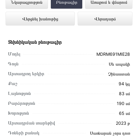
Սառնարան MIDEA MDRM691MIE28
Նկարագրություն
Բնութագիր
Առաքում և վճարում
ներկայացված է Technomix առցանց
Վերցնել խանութից
Վերադարձ
խանութում լավագույն գնով 459 000 դրամ
Տեխնիկական բնութագիր
Մոդել
MDRM691MIE28
Գույն
Սև ապակի
Արտադրող երկիր
Չինաստան
Քաշ
94 կգ
Լայնություն
83 սմ
Բարձրություն
190 սմ
Խորություն
65 սմ
Արտադրման տարեթիվ
2023 թ
Այս ապրանքը գնելու համար սեղմեք
«Ավելացնել
Դռների քանակ
Սառնարան չորս դուռ
զամբյուղին»
կամ սեղմեք
«Արագ պատվեր»
կոճակը: