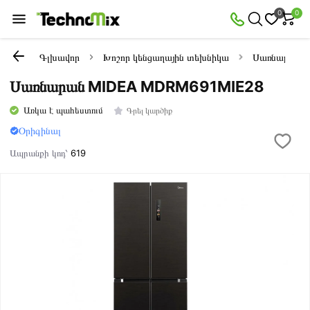
0
0
Գլխավոր
Խոշոր կենցաղային տեխնիկա
Սառնարաննե
Սառնարան MIDEA MDRM691MIE28
Առկա է պահեստում
Գրել կարծիք
Օրիգինալ
Ապրանքի կոդ՝
619