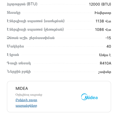
Հզորություն (BTU)
12000 (BTU)
Կարող եք նաև պատվիրել՝ զանգահարելով կայքում նշված
կոնտակտային համարներին։
Տեսակը
Ինվերտոր
Էներգիայի սպառում (սառեցման)
1138 Վտ
Կայքում տվյալ ապրանքի՝ Օդորակիչ MIDEA MT2-12N8D6
առաքման և վճարման պայմանները վավեր են և իրական են
Էներգիայի սպառում (ջեռուցման)
1086 Վտ
Հայաստանի ողջ տարածքում։
Ձմռան աշխ․ ջերմաստիճան
-15
Մեր պրոֆեսիոնալ մենեջերները կմշակեն պատվերը և
Մակերես
40
կկապվեն ձեզ հետ՝ համաձայնեցնելու առաքման
Էկրան
Առկա է
պայմանները։ Նախքան առցանց պատվեր տեղադրելը,
խորհուրդ ենք տալիս կարդալ նկարագրությունը,
Գազի տեսակ
R410A
բնութագրերը և կարծիքները:
Ներքին բլոկի
չափսեր
Տվյալ ապրանքը սետիֆիկացված է և համպատասխանում է
բոլոր ստանդարտներին։ Գնված ապրանքի վերադարձը
MIDEA
կատարվում է 14 օրվա ընթացքում:
Օրիգինալ ապրանք
Բրենդի բոլոր
ապրանքները