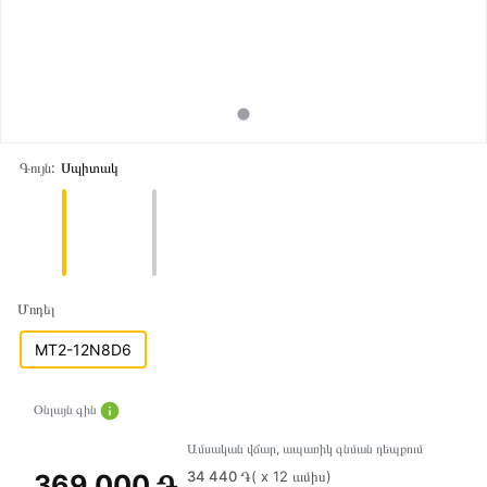
Գույն:
Սպիտակ
Մոդել
MT2-12N8D6
Օնլայն գին
Ամսական վճար, ապառիկ գնման դեպքում
34 440 ֏
( x 12 ամիս)
369 000 ֏