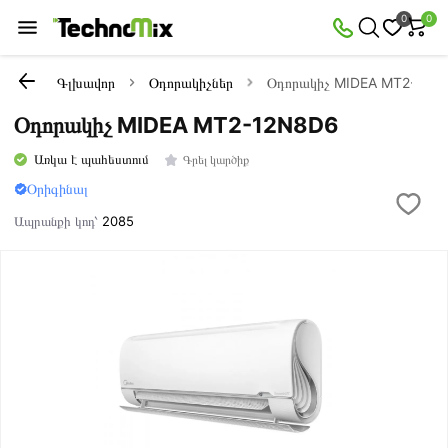
0
0
Գլխավոր
Օդորակիչներ
Օդորակիչ MIDEA MT2-12N
Օդորակիչ MIDEA MT2-12N8D6
Առկա է պահեստում
Գրել կարծիք
Օրիգինալ
Ապրանքի կոդ՝
2085