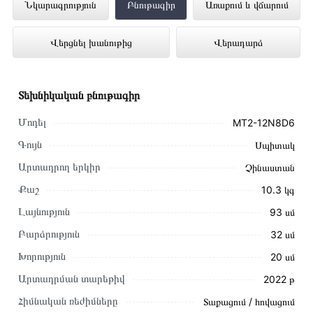
Օդորակիչ MIDEA MT2-12N8D6
Նկարագրություն
Բնութագիր
Առաքում և վճարում
ներկայացված է Technomix առցանց
Վերցնել խանութից
Վերադարձ
խանութում լավագույն գնով 369 000 դրամ
Տեխնիկական բնութագիր
Մոդել
MT2-12N8D6
Գույն
Սպիտակ
Արտադրող երկիր
Չինաստան
Քաշ
10.3 կգ
Լայնություն
93 սմ
Բարձրություն
32 սմ
Խորություն
20 սմ
Արտադրման տարեթիվ
2022 թ
Այս ապրանքը գնելու համար սեղմեք
«Ավելացնել
Հիմնական ռեժիմները
Տաքացում / հովացում
զամբյուղին»
կամ սեղմեք
«Արագ պատվեր»
կոճակը: