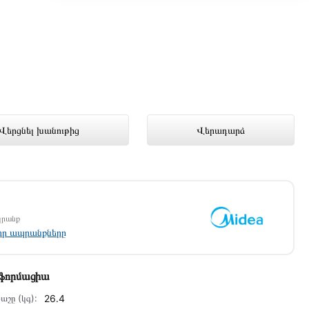
ութում լավագույն գնով 289 000
Վերցնել խանութից
Վերադարձ
պրանք
լոր ապրանքները
նֆորմացիա
աշը (կգ):
26.4