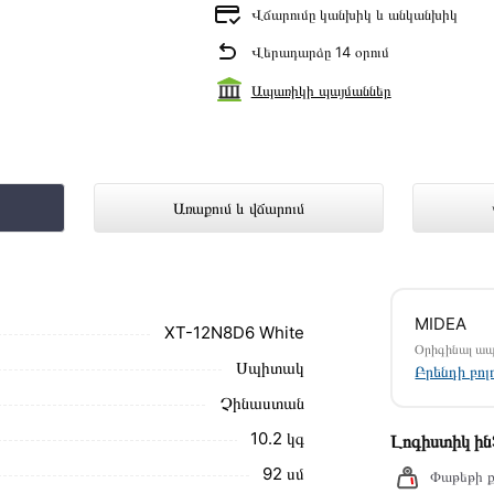
Վճարումը կանխիկ և անկանխիկ
Վերադարձը 14 օրում
Ապառիկի պայմաններ
ներկայացված է Technomix առցանց խան
Առաքում և վճարում
մ սեղմեք
«Արագ պատվեր»
կոճակը: Կարող եք
MIDEA
ամարներին։
XT-12N8D6 White
Օրիգինալ ա
Սպիտակ
 առաքման և վճարման պայմանները վավեր են և
Բրենդի բո
Չինաստան
ձեզ հետ՝ համաձայնեցնելու առաքման
10.2 կգ
Լոգիստիկ ի
նք տալիս կարդալ նկարագրությունը,
92 սմ
Փաթեթի ք