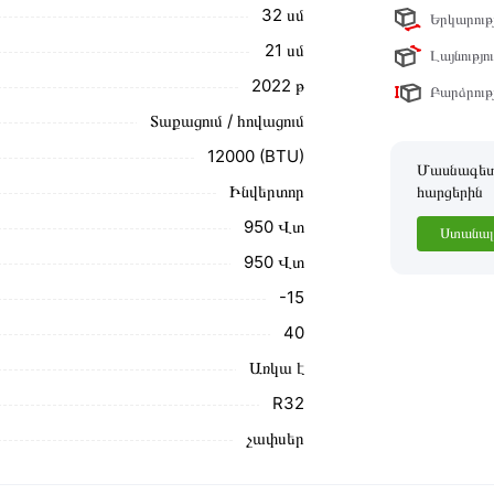
32 սմ
Երկարությ
ր ստանդարտներին։ Գնված ապրանքի
21 սմ
Լայնությու
2022 թ
Բարձրությ
Տաքացում / հովացում
12000 (BTU)
Մասնագետը
Ինվերտոր
հարցերին
950 Վտ
Ստանալ 
950 Վտ
-15
40
Առկա է
R32
չափսեր