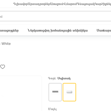
Գլխավոր
Արտադրողներ
Առաքում
Վճարում
Գնացուցակ
Կարծիքնե
ւստացույցներ
Ներկառուցվող խոհանոցային տեխնիկա
Սառնարա
 White
Գույն:
Սպիտակ
Մոդել