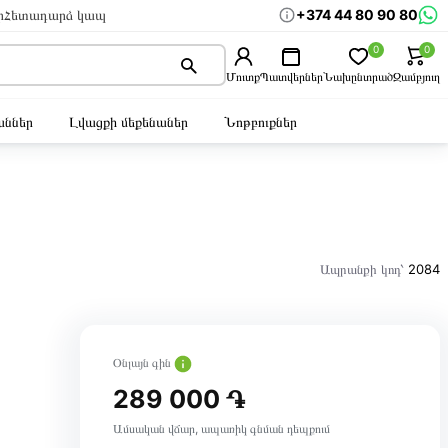
+374 44 80 90 80
ր
Հետադարձ կապ
0
0
Մուտք
Պատվերներ
Նախընտրած
Զամբյուղ
ններ
Լվացքի մեքենաներ
Նոթբուքներ
Ապրանքի կոդ՝
2084
Օնլայն գին
289 000 ֏
Ամսական վճար, ապառիկ գնման դեպքում