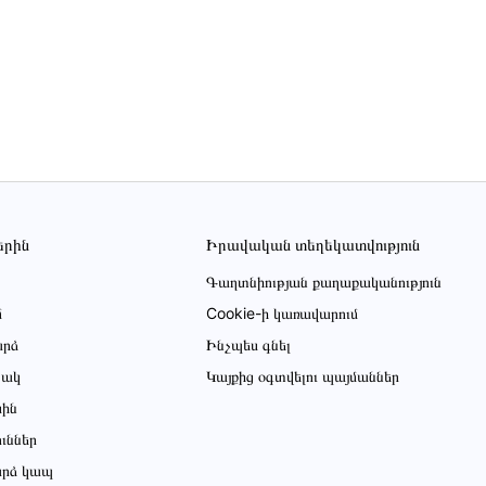
երին
Իրավական տեղեկատվություն
Գաղտնիության քաղաքականություն
մ
Cookie-ի կառավարում
րձ
Ինչպես գնել
ցակ
Կայքից օգտվելու պայմաններ
սին
ուններ
րձ կապ