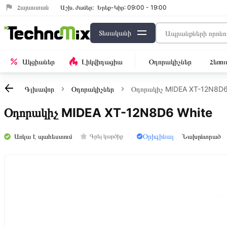
Հայաստան
Աշխ․ ժամեր:
Երեք-Կիր: 09:00 - 19:00
Տեսականի
Ակցիաներ
Լիկվիդացիա
Օդորակիչներ
Հեռո
Գլխավոր
Օդորակիչներ
Օդորակիչ MIDEA XT-12N8D6
Օդորակիչ MIDEA XT-12N8D6 White
Օրիգինալ
Առկա է պահեստում
Նախընտրած
Գրել կարծիք