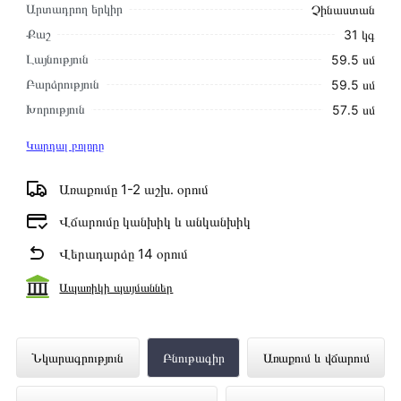
Արտադրող երկիր
Չինաստան
Քաշ
31 կգ
Լայնություն
59․5 սմ
Բարձրություն
59․5 սմ
Խորություն
57․5 սմ
Կարդալ բոլորը
Առաքումը 1-2 աշխ․ օրում
Վճարումը կանխիկ և անկանխիկ
Վերադարձը 14 օրում
Ապառիկի պայմաններ
Ներկառուցվող Վառարան MIDEA
Նկարագրություն
Բնութագիր
Առաքում և վճարում
MO68111X ներկայացված է Technomix