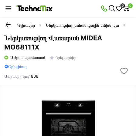
0
0
Գլխավոր
Ներկառուցվող խոհանոցային տեխնիկա
Նե
Ներկառուցվող Վառարան MIDEA
MO68111X
Առկա է պահեստում
Գրել կարծիք
Օրիգինալ
Ապրանքի կոդ՝
866