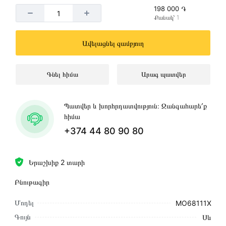
198 000 ֏
Քանակ՝ 1
Ավելացնել զամբյուղ
Գնել հիմա
Արագ պատվեր
Պատվեր և խորհրդատվություն։ Զանգահարե՛ք
հիմա
+374 44 80 90 80
Երաշխիք 2 տարի
Բնութագիր
Մոդել
MO68111X
Գույն
Սև