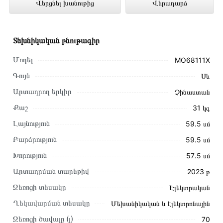
Վերցնել խանութից
Վերադարձ
առցանց խանութում լավագույն գնով 198
000 դրամ
Տեխնիկական բնութագիր
Մոդել
MO68111X
Գույն
Սև
Արտադրող երկիր
Չինաստան
Քաշ
31 կգ
Լայնություն
59․5 սմ
Բարձրություն
59․5 սմ
Խորություն
57․5 սմ
Արտադրման տարեթիվ
2023 թ
Ջեռոցի տեսակը
Էլեկտրական
Այս ապրանքը գնելու համար սեղմեք
«Ավելացնել
Ղեկավարման տեսակը
Մեխանիկական և էլեկտրոնային
զամբյուղին»
կամ սեղմեք
«Արագ պատվեր»
կոճակը:
Ջեռոցի ծավալը (լ)
70
Կարող եք նաև պատվիրել՝ զանգահարելով կայքում նշված