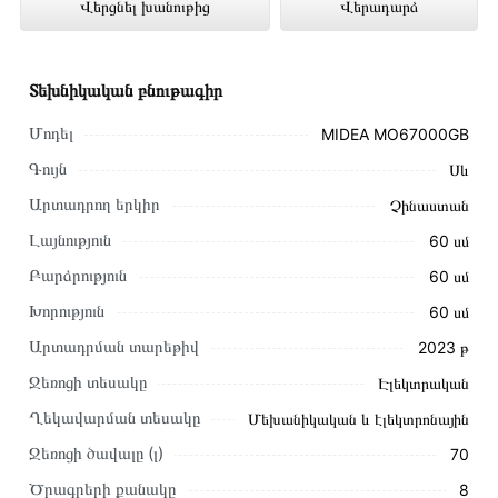
Վերցնել խանութից
Վերադարձ
Technomix առցանց խանութում լավագույն
գնով 209 000 դրամ
Տեխնիկական բնութագիր
Մոդել
MIDEA MO67000GB
Գույն
Սև
Արտադրող երկիր
Չինաստան
Լայնություն
60 սմ
Բարձրություն
60 սմ
Խորություն
60 սմ
Արտադրման տարեթիվ
2023 թ
Ջեռոցի տեսակը
Էլեկտրական
Ղեկավարման տեսակը
Մեխանիկական և էլեկտրոնային
Այս ապրանքը գնելու համար սեղմեք
«Ավելացնել
Ջեռոցի ծավալը (լ)
70
զամբյուղին»
կամ սեղմեք
«Արագ պատվեր»
կոճակը:
Ծրագրերի քանակը
8
Կարող եք նաև պատվիրել՝ զանգահարելով կայքում նշված