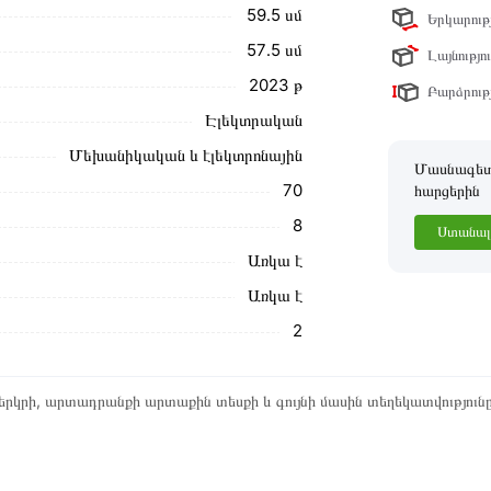
59․5 սմ
Երկարությ
ր ստանդարտներին։ Գնված ապրանքի
57․5 սմ
Լայնությու
2023 թ
Բարձրությ
Էլեկտրական
Մեխանիկական և էլեկտրոնային
Մասնագետը
70
հարցերին
8
Ստանալ 
Առկա է
Առկա է
2
րկրի, արտադրանքի արտաքին տեսքի և գույնի մասին տեղեկատվություն