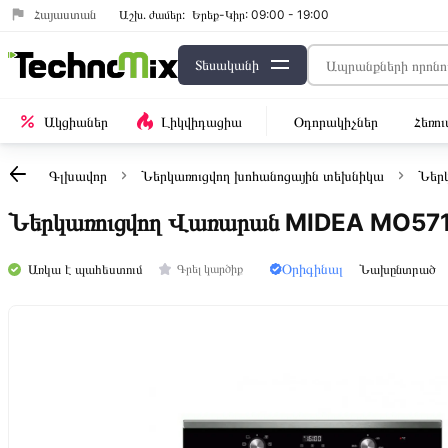
Հայաստան
Աշխ․ ժամեր:
Երեք-Կիր: 09:00 - 19:00
Տեսականի
Ակցիաներ
Լիկվիդացիա
Օդորակիչներ
Հեռո
Գլխավոր
Ներկառուցվող խոհանոցային տեխնիկա
Ներ
Ներկառուցվող Վառարան MIDEA MO57
Օրիգինալ
Առկա է պահեստում
Նախընտրած
Գրել կարծիք