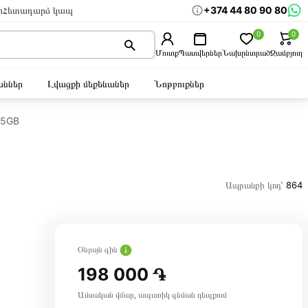
+374 44 80 90 80
ր
Հետադարձ կապ
0
0
Մուտք
Պատվերներ
Նախընտրած
Զամբյուղ
ններ
Լվացքի մեքենաներ
Նոթբուքներ
05GB
Ապրանքի կոդ՝
864
Օնլայն գին
198 000 ֏
Ամսական վճար, ապառիկ գնման դեպքում