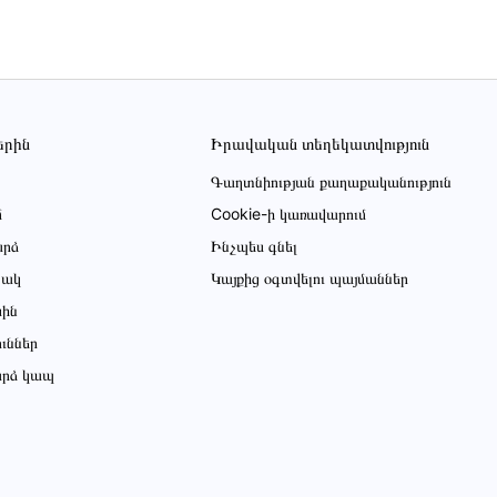
երին
Իրավական տեղեկատվություն
Գաղտնիության քաղաքականություն
մ
Cookie-ի կառավարում
րձ
Ինչպես գնել
ցակ
Կայքից օգտվելու պայմաններ
սին
ուններ
րձ կապ