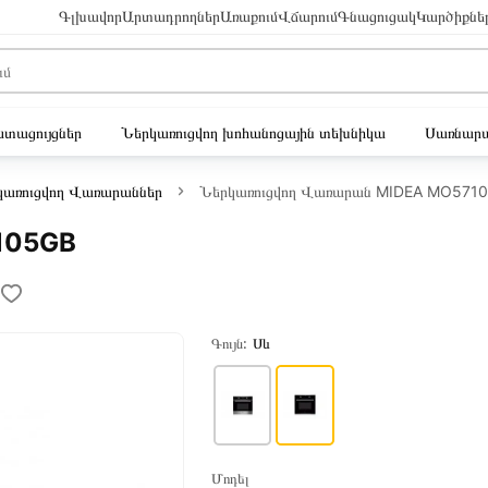
Գլխավոր
Արտադրողներ
Առաքում
Վճարում
Գնացուցակ
Կարծիքնե
ւստացույցներ
Ներկառուցվող խոհանոցային տեխնիկա
Սառնարա
կառուցվող Վառարաններ
Ներկառուցվող Վառարան MIDEA MO571
105GB
Գույն:
Սև
Մոդել