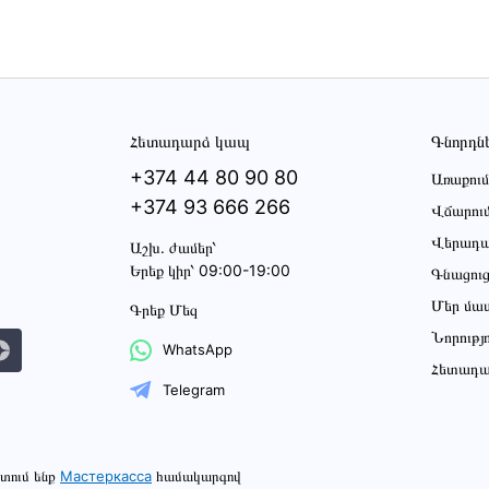
Հետադարձ կապ
Գնորդն
+374 44 80 90 80
Առաքում
+374 93 666 266
Վճարու
Վերադա
Աշխ․ ժամեր՝
Երեք կիր՝ 09:00-19:00
Գնացու
Մեր մա
Գրեք Մեզ
Նորությ
WhatsApp
Հետադա
Telegram
տում ենք
Мастеркасса
համակարգով