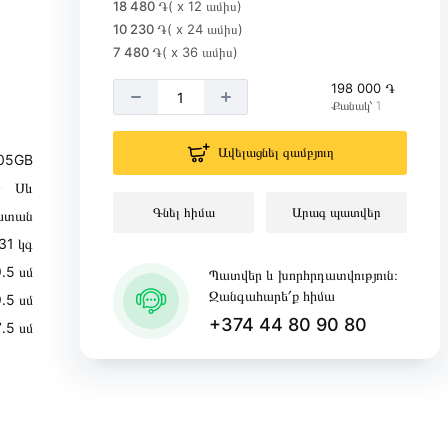
18 480 ֏
( x 12 ամիս)
10 230 ֏
( x 24 ամիս)
7 480 ֏
( x 36 ամիս)
198 000 ֏
Քանակ՝ 1
Ավելացնել զամբյուղ
05GB
Սև
Գնել հիմա
Արագ պատվեր
ստան
31 կգ
․5 սմ
Պատվեր և խորհրդատվություն։
Զանգահարե՛ք հիմա
․5 սմ
+374 44 80 90 80
․5 սմ