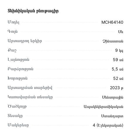
Տեխնիկական բնութագիր
Մոդել
MCH64140
Գույն
Սև
Արտադրող երկիր
Չինաստան
Քաշ
9 կգ
Լայնություն
59 սմ
Բարձրություն
5,5 սմ
Խորություն
52 սմ
Արտադրման տարեթիվ
2023 թ
Կառավարման տեսակը
Սենսորային
Այս ապրանքը գնելու համար սեղմեք
«Ավելացնել
Ծածկույթ
Ապակեկերամիկական
զամբյուղին»
կամ սեղմեք
«Արագ պատվեր»
կոճակը:
Տեսակը
Ստանդարտ
Կարող եք նաև պատվիրել՝ զանգահարելով կայքում նշված
կոնտակտային համարներին։
Մակերեսը
4 (Էլեկտրական)