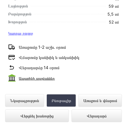
Լայնություն
59 սմ
Բարձրություն
5,5 սմ
Խորություն
52 սմ
Կարդալ բոլորը
Առաքումը 1-2 աշխ․ օրում
Վճարումը կանխիկ և անկանխիկ
Վերադարձը 14 օրում
Ապառիկի պայմաններ
Ներկառուցվող սալօջախ MIDEA
Նկարագրություն
Բնութագիր
Առաքում և վճարում
MCH64140 ներկայացված է Technomix
Վերցնել խանութից
Վերադարձ
առցանց խանութում լավագույն գնով 118
000 դրամ