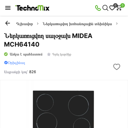
0
0
Գլխավոր
Ներկառուցվող խոհանոցային տեխնիկա
Ներ
Ներկառուցվող սալօջախ MIDEA
MCH64140
Առկա է պահեստում
Գրել կարծիք
Օրիգինալ
Ապրանքի կոդ՝
826