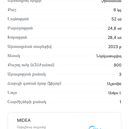
Արտադրող երկիր
Չինաստան
Քաշ
6 կգ
Լայնություն
52 սմ
Բարձրություն
24,8 սմ
Խորություն
28,4 սմ
Արտադրման տարեթիվ
2023 թ
Տեսակ
Ներկառուցվող
Այս ապրանքը գնելու համար սեղմեք
«Ավելացնել
Քաշող ուժը (մ3/Ժամում)
900
զամբյուղին»
կամ սեղմեք
«Արագ պատվեր»
կոճակը:
Արագության քանակ
3
Կարող եք նաև պատվիրել՝ զանգահարելով կայքում նշված
կոնտակտային համարներին։
Ճարպի զտման նյութ (ֆիլտր)
Ալյումին
Լույս
Առկա է
Կայքում տվյալ ապրանքի՝ Ներկառուցվող Օդաքարշ
Պահարան MIDEA MH60I370B առաքման և վճարման
Շարժիչների քանակ
1
պայմանները վավեր են և իրական են Հայաստանի ողջ
տարածքում։
MIDEA
Մեր պրոֆեսիոնալ մենեջերները կմշակեն պատվերը և
Օրիգինալ ապրանք