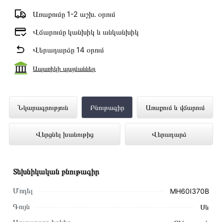
Առաքումը 1-2 աշխ․ օրում
Վճարումը կանխիկ և անկանխիկ
Վերադարձը 14 օրում
Ապառիկի պայմաններ
Ներկառուցվող Օդաքարշ Պահարան
Նկարագրություն
Բնութագիր
Առաքում և վճարում
MIDEA MH60I370B ներկայացված է
Վերցնել խանութից
Վերադարձ
Technomix առցանց խանութում լավագույն
գնով 68 500 դրամ
Տեխնիկական բնութագիր
Մոդել
MH60I370B
Գույն
Սև