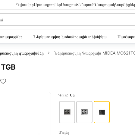
Գլխավոր
Արտադրողներ
Առաքում
Վճարում
Գնացուցակ
Կարծիքնե
ւստացույցներ
Ներկառուցվող խոհանոցային տեխնիկա
Սառնարա
կառուցվող գազօջախներ
Ներկառուցվող Գազօջախ MIDEA MG621T
1TGB
Գույն:
Սև
Մոդել