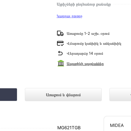
Այրիչների ընդհանուր քանակը
Կարդալ բոլորը
Առաքումը 1-2 աշխ․ օրում
Վճարումը կանխիկ և անկանխիկ
Վերադարձը 14 օրում
Ապառիկի պայմաններ
1TGB ներկայացված է Technomix առցան
Առաքում և վճարում
մ սեղմեք
«Արագ պատվեր»
կոճակը: Կարող եք
MIDEA
ամարներին։
MG621TGB