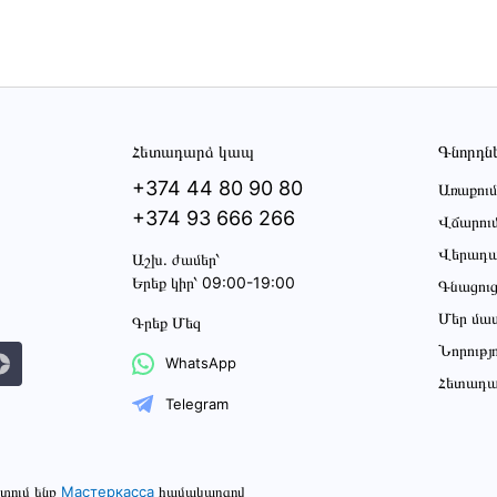
Հետադարձ կապ
Գնորդն
+374 44 80 90 80
Առաքում
+374 93 666 266
Վճարու
Վերադա
Աշխ․ ժամեր՝
Երեք կիր՝ 09:00-19:00
Գնացու
Մեր մա
Գրեք Մեզ
Նորությ
WhatsApp
Հետադա
Telegram
տում ենք
Мастеркасса
համակարգով