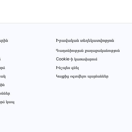
երին
Իրավական տեղեկատվություն
Գաղտնիության քաղաքականություն
մ
Cookie-ի կառավարում
րձ
Ինչպես գնել
ցակ
Կայքից օգտվելու պայմաններ
սին
ուններ
րձ կապ