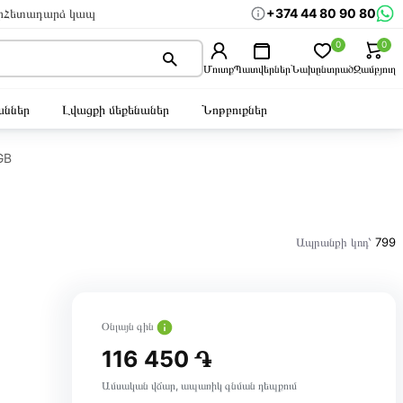
+374 44 80 90 80
ր
Հետադարձ կապ
0
0
Մուտք
Պատվերներ
Նախընտրած
Զամբյուղ
ններ
Լվացքի մեքենաներ
Նոթբուքներ
GB
Ապրանքի կոդ՝
799
Օնլայն գին
116 450 ֏
Ամսական վճար, ապառիկ գնման դեպքում