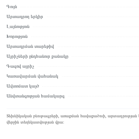
Գույն
Կայքում տվյալ ապրանքի՝ Ներկառուցվող Գազօջախ MIDEA M
վավեր են և իրական են Հայաստանի ողջ տարածքում։
Արտադրող երկիր
Մեր պրոֆեսիոնալ մենեջերները կմշակեն պատվերը և կկապվեն 
Լայնություն
պայմանները։ Նախքան առցանց պատվեր տեղադրելը, խորհուրդ ե
Խորություն
բնութագրերը և կարծիքները:
Արտադրման տարեթիվ
Տվյալ ապրանքը սետիֆիկացված է և համպատասխանում է բոլո
Այրիչների ընդհանուր քանակը
վերադարձը կատարվում է 14 օրվա ընթացքում:
Գազով այրիչ
Կառավարման վահանակ
Ավտոմատ կայծ
Անվտանգության համակարգ
Տեխնիկական բնութագրերի, առաքման հավաքածուի, արտադրության ե
վերջին տեղեկատվության վրա։