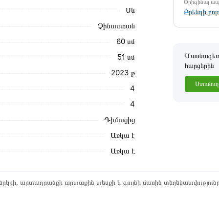
Օրիգինալ ա
Սև
G621TGB առաքման և վճարման պայմանները
Բրենդի բո
Չինաստան
ձեզ հետ՝ համաձայնեցնելու առաքման
60 սմ
նք տալիս կարդալ նկարագրությունը,
Մասնագետը
51 սմ
հարցերին
2023 թ
ր ստանդարտներին։ Գնված ապրանքի
Ստանալ 
4
4
Դիմացից
Առկա է
Առկա է
րկրի, արտադրանքի արտաքին տեսքի և գույնի մասին տեղեկատվություն