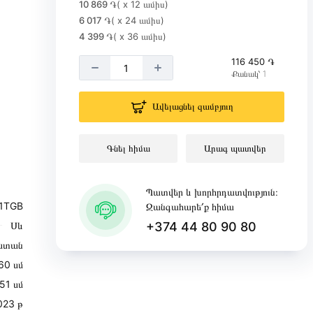
10 869 ֏
( x 12 ամիս)
6 017 ֏
( x 24 ամիս)
4 399 ֏
( x 36 ամիս)
116 450 ֏
Քանակ՝ 1
Ավելացնել զամբյուղ
Գնել հիմա
Արագ պատվեր
Պատվեր և խորհրդատվություն։
1TGB
Զանգահարե՛ք հիմա
Սև
+374 44 80 90 80
ստան
60 սմ
51 սմ
023 թ