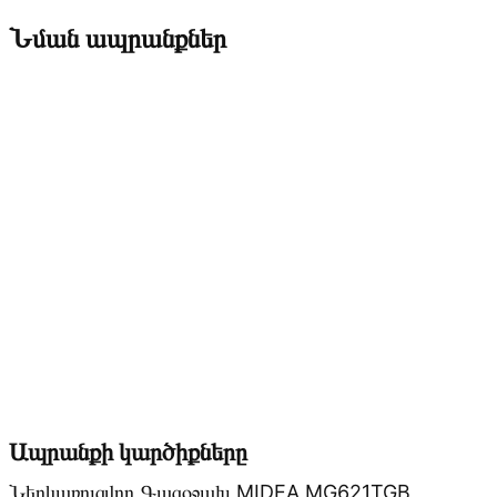
Նման ապրանքներ
Ապրանքի կարծիքները
Ներկառուցվող Գազօջախ MIDEA MG621TGB