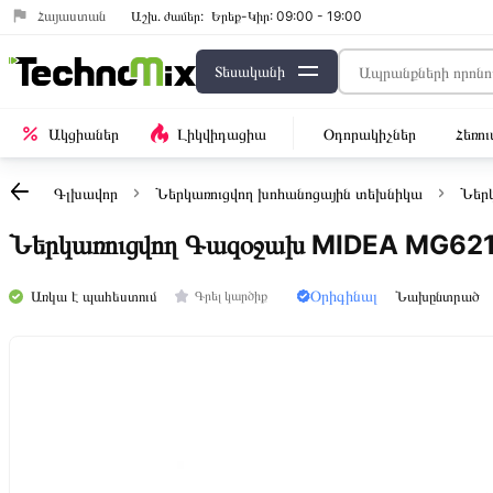
Հայաստան
Աշխ․ ժամեր:
Երեք-Կիր: 09:00 - 19:00
Տեսականի
Ակցիաներ
Լիկվիդացիա
Օդորակիչներ
Հեռո
Գլխավոր
Ներկառուցվող խոհանոցային տեխնիկա
Ներ
Ներկառուցվող Գազօջախ MIDEA MG62
Օրիգինալ
Առկա է պահեստում
Նախընտրած
Գրել կարծիք