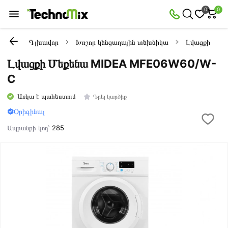
0
0
Գլխավոր
Խոշոր կենցաղային տեխնիկա
Լվացքի մեքե
Լվացքի Մեքենա MIDEA MFE06W60/W-
C
Առկա է պահեստում
Գրել կարծիք
Օրիգինալ
Ապրանքի կոդ՝
285