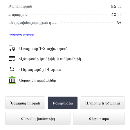
Բարձրություն
85 սմ
Խորություն
40 սմ
Էներգախնայողության դաս
A+
Կարդալ բոլորը
Առաքումը 1-2 աշխ․ օրում
Վճարումը կանխիկ և անկանխիկ
Վերադարձը 14 օրում
Ապառիկի պայմաններ
Լվացքի Մեքենա MIDEA
Նկարագրություն
Բնութագիր
Առաքում և վճարում
MFE06W60/W-C ներկայացված է
Վերցնել խանութից
Վերադարձ
Technomix առցանց խանութում լավագույն
գնով 109 900 դրամ