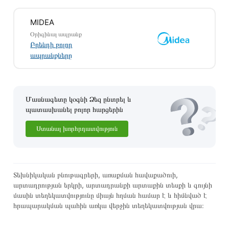
Կայքում տվյալ ապրանքի՝ Լվացքի Մեքենա MIDEA
MFE06W60/W-C առաքման և վճարման պայմանները
MIDEA
վավեր են և իրական են Հայաստանի ողջ տարածքում։
Օրիգինալ ապրանք
Բրենդի բոլոր
Մեր պրոֆեսիոնալ մենեջերները կմշակեն պատվերը և
ապրանքները
կկապվեն ձեզ հետ՝ համաձայնեցնելու առաքման
պայմանները։ Նախքան առցանց պատվեր տեղադրելը,
խորհուրդ ենք տալիս կարդալ նկարագրությունը,
բնութագրերը և կարծիքները:
Մասնագետը կօգնի Ձեզ ընտրել և
պատասխանել բոլոր հարցերին
Տվյալ ապրանքը սետիֆիկացված է և համպատասխանում է
բոլոր ստանդարտներին։ Գնված ապրանքի վերադարձը
Ստանալ խորհրդատվություն
կատարվում է 14 օրվա ընթացքում:
Տեխնիկական բնութագրերի, առաքման հավաքածուի,
արտադրության երկրի, արտադրանքի արտաքին տեսքի և գույնի
մասին տեղեկատվությունը միայն հղման համար է և հիմնված է
հրապարակման պահին առկա վերջին տեղեկատվության վրա։