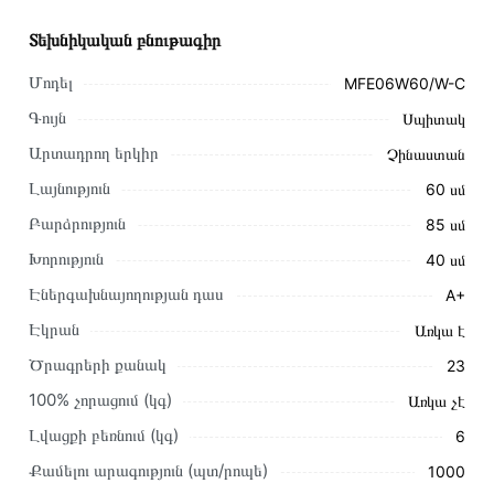
Տեխնիկական բնութագիր
Մոդել
MFE06W60/W-C
Գույն
Սպիտակ
Արտադրող երկիր
Չինաստան
Լայնություն
60 սմ
Բարձրություն
85 սմ
Խորություն
40 սմ
Էներգախնայողության դաս
A+
Էկրան
Առկա է
Ծրագրերի քանակ
23
Այս ապրանքը գնելու համար սեղմեք
«Ավելացնել
100% չորացում (կգ)
Առկա չէ
զամբյուղին»
կամ սեղմեք
«Արագ պատվեր»
կոճակը:
Լվացքի բեռնում (կգ)
6
Կարող եք նաև պատվիրել՝ զանգահարելով կայքում նշված
կոնտակտային համարներին։
Քամելու արագություն (պտ/րոպե)
1000