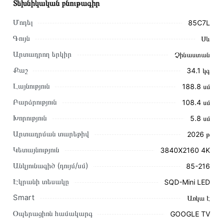
Տեխնիկական բնութագիր
Մոդել
85C7L
Գույն
Սև
Արտադրող երկիր
Չինաստան
Քաշ
34.1 կգ
Լայնություն
188․8 սմ
Բարձրություն
108․4 սմ
Խորություն
5․8 սմ
Արտադրման տարեթիվ
2026 թ
Այս ապրանքը գնելու համար սեղմեք
«Ավելացնել
Կետայնություն
3840X2160 4K
զամբյուղին»
կամ սեղմեք
«Արագ պատվեր»
կոճակը:
Անկյունագիծ (դույմ/սմ)
85-216
Կարող եք նաև պատվիրել՝ զանգահարելով կայքում նշված
կոնտակտային համարներին։
Էկրանի տեսակը
SQD-Mini LED
Smart
Առկա է
Կայքում տվյալ ապրանքի՝ Հեռուստացույց TCL 85C7L
առաքման և վճարման պայմանները վավեր են և իրական են
Օպերացիոն համակարգ
GOOGLE TV
Հայաստանի ողջ տարածքում։