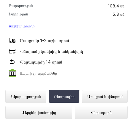
Բարձրություն
108․4 սմ
Խորություն
5․8 սմ
Կարդալ բոլորը
Առաքումը 1-2 աշխ․ օրում
Վճարումը կանխիկ և անկանխիկ
Վերադարձը 14 օրում
Ապառիկի պայմաններ
Հեռուստացույց TCL 85C7L ներկայացված
Նկարագրություն
Բնութագիր
Առաքում և վճարում
է Technomix առցանց խանութում
Վերցնել խանութից
Վերադարձ
լավագույն գնով 1 180 000 դրամ