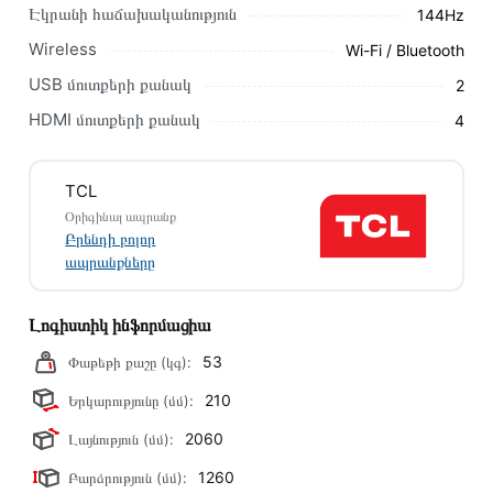
Էկրանի հաճախականություն
144Hz
Մեր պրոֆեսիոնալ մենեջերները կմշակեն պատվերը և
Wireless
Wi-Fi / Bluetooth
կկապվեն ձեզ հետ՝ համաձայնեցնելու առաքման
USB մուտքերի քանակ
2
պայմանները։ Նախքան առցանց պատվեր տեղադրելը,
խորհուրդ ենք տալիս կարդալ նկարագրությունը,
HDMI մուտքերի քանակ
4
բնութագրերը և կարծիքները:
Տվյալ ապրանքը սետիֆիկացված է և համպատասխանում է
TCL
բոլոր ստանդարտներին։ Գնված ապրանքի վերադարձը
Օրիգինալ ապրանք
կատարվում է 14 օրվա ընթացքում:
Բրենդի բոլոր
ապրանքները
Լոգիստիկ ինֆորմացիա
53
Փաթեթի քաշը (կգ):
210
Երկարությունը (մմ):
2060
Լայնություն (մմ):
1260
Բարձրություն (մմ):