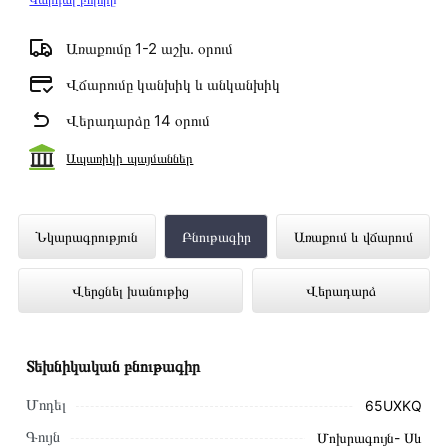
Առաքումը 1-2 աշխ․ օրում
Վճարումը կանխիկ և անկանխիկ
Վերադարձը 14 օրում
Ապառիկի պայմաններ
Հեռուստացույց HISENSE 65UXKQ
Նկարագրություն
Բնութագիր
Առաքում և վճարում
ներկայացված է Technomix առցանց
Վերցնել խանութից
Վերադարձ
խանութում լավագույն գնով 1 209 000
դրամ
Տեխնիկական բնութագիր
Մոդել
65UXKQ
Գույն
Մոխրագույն- Սև