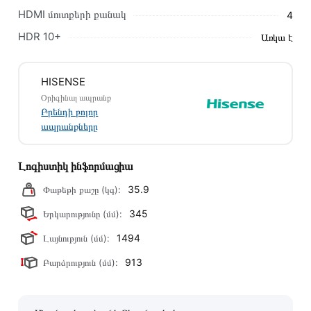
կկապվեն ձեզ հետ՝ համաձայնեցնելու առաքման
HDMI մուտքերի քանակ
4
պայմանները։ Նախքան առցանց պատվեր տեղադրելը,
խորհուրդ ենք տալիս կարդալ նկարագրությունը,
HDR 10+
Առկա է
բնութագրերը և կարծիքները:
Տվյալ ապրանքը սետիֆիկացված է և համպատասխանում է
HISENSE
բոլոր ստանդարտներին։ Գնված ապրանքի վերադարձը
Օրիգինալ ապրանք
կատարվում է 14 օրվա ընթացքում:
Բրենդի բոլոր
ապրանքները
Լոգիստիկ ինֆորմացիա
35.9
Փաթեթի քաշը (կգ):
345
Երկարությունը (մմ):
1494
Լայնություն (մմ):
913
Բարձրություն (մմ):