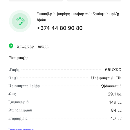
Պատվեր և խորհրդատվություն։ Զանգահարե՛ք
հիմա
+374 44 80 90 80
Երաշխիք 1 տարի
Բնութագիր
Մոդել
65UXKQ
Գույն
Մոխրագույն- Սև
Արտադրող երկիր
Չինաստան
Քաշ
29․1 կգ
Լայնություն
149 սմ
Բարձրություն
84 սմ
Խորություն
4․7 սմ
Կարդալ բոլորը