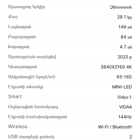
Արտադրող երկիր
Չինաստան
Քաշ
29․1 կգ
Լայնություն
149 սմ
Բարձրություն
84 սմ
Խորություն
4․7 սմ
Արտադրման տարեթիվ
2023 թ
Կետայնություն
3840X2160 4K
Այս ապրանքը գնելու համար սեղմեք
«Ավելացնել
Անկյունագիծ (դույմ/սմ)
65-165
զամբյուղին»
կամ սեղմեք
«Արագ պատվեր»
կոճակը:
Էկրանի տեսակը
MINI-LED
Կարող եք նաև պատվիրել՝ զանգահարելով կայքում նշված
կոնտակտային համարներին։
Smart
Առկա է
Օպերացիոն համակարգ
VIDAA
Կայքում տվյալ ապրանքի՝ Հեռուստացույց HISENSE
65UXKQ առաքման և վճարման պայմանները վավեր են և
Էկրանի հաճախականություն
144Hz
իրական են Հայաստանի ողջ տարածքում։
Wireless
Wi-Fi / Bluetooth
Մեր պրոֆեսիոնալ մենեջերները կմշակեն պատվերը և
USB մուտքերի քանակ
2