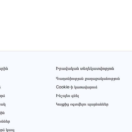
երին
Իրավական տեղեկատվություն
Գաղտնիության քաղաքականություն
մ
Cookie-ի կառավարում
րձ
Ինչպես գնել
ցակ
Կայքից օգտվելու պայմաններ
սին
ուններ
րձ կապ