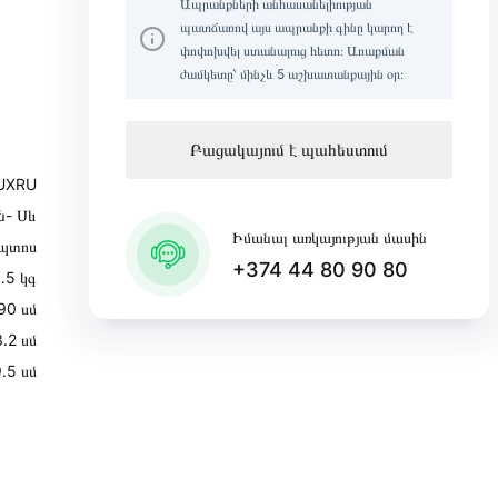
Ապրանքների անհասանելիության
պատճառով այս ապրանքի գինը կարող է
փոփոխվել ստանալուց հետո։ Առաքման
ժամկետը՝ մինչև 5 աշխատանքային օր։
Բացակայում է պահեստում
UXRU
ն- Սև
Իմանալ առկայության մասին
պտոս
+374 44 80 90 80
․5 կգ
90 սմ
3․2 սմ
․5 սմ