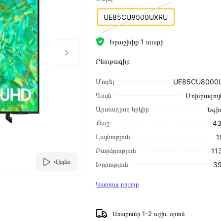
UE85CU8000UXRU
Երաշխիք 1 տարի
Բնութագիր
Մոդել
UE85CU8000
Գույն
Մոխրագույ
Արտադրող երկիր
Եգի
Քաշ
43
Լայնություն
1
Բարձրություն
11
Վիդեո
Խորություն
39
Կարդալ բոլորը
Առաքումը 1-2 աշխ․ օրում