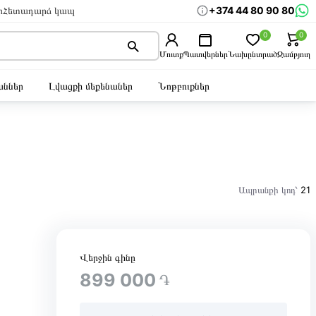
+374 44 80 90 80
ր
Հետադարձ կապ
0
0
Մուտք
Պատվերներ
Նախընտրած
Զամբյուղ
ններ
Լվացքի մեքենաներ
Նոթբուքներ
Ապրանքի կոդ՝
21
Վերջին գինը
899 000
֏