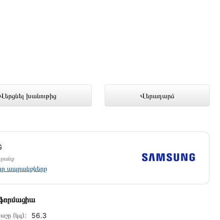
անց խանութում լավագույն գնով
Վերցնել խանութից
Վերադարձ
G
պրանք
լոր ապրանքները
նֆորմացիա
աշը (կգ):
56.3