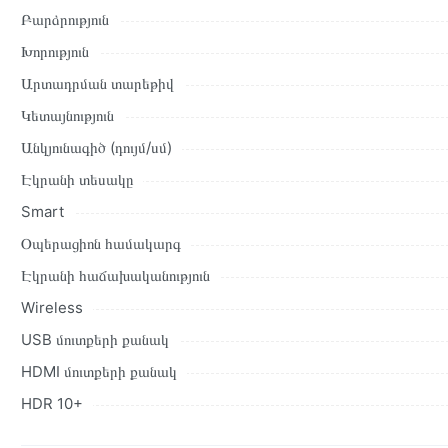
բնութագրերը և կարծիքները:
Բարձրություն
Տվյալ ապրանքը սետիֆիկացված է և համպատասխանում է բոլո
Խորություն
վերադարձը կատարվում է 14 օրվա ընթացքում:
Արտադրման տարեթիվ
Կետայնություն
Անկյունագիծ (դույմ/սմ)
Էկրանի տեսակը
Smart
Օպերացիոն համակարգ
Էկրանի հաճախականություն
Wireless
USB մուտքերի քանակ
HDMI մուտքերի քանակ
HDR 10+