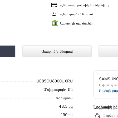
Վճարումը կանխիկ և անկանխիկ
Վերադարձը 14 օրում
Ապառիկի պայմաններ
0UXRU ներկայացված է Technomix առց
Առաքում և վճարում
մ սեղմեք
«Արագ պատվեր»
կոճակը: Կարող եք
SAMSUN
ամարներին։
UE85CU8000UXRU
Օրիգինալ ա
Մոխրագույն- Սև
8000UXRU առաքման և վճարման պայմանները
Բրենդի բո
Եգիպտոս
ձեզ հետ՝ համաձայնեցնելու առաքման
43․5 կգ
Լոգիստիկ ի
նք տալիս կարդալ նկարագրությունը,
190 սմ
Փաթեթի ք