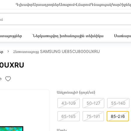
Գլխավոր
Արտադրողներ
Առաքում
Վճարում
Գնացուցակ
Կարծիքնե
ւստացույցներ
Ներկառուցվող խոհանոցային տեխնիկա
Սառնարա
եր
Հեռուստացույց SAMSUNG UE85CU8000UXRU
00UXRU
ծ
Անկյունագիծ (դույմ/սմ)
43-109
50-127
55-140
65-165
75-191
85-216
Մոդել