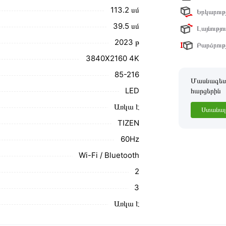
113․2 սմ
Երկարությ
ր ստանդարտներին։ Գնված ապրանքի
39․5 սմ
Լայնությու
2023 թ
Բարձրությ
3840X2160 4K
85-216
Մասնագետը
LED
հարցերին
Առկա է
Ստանալ 
TIZEN
60Hz
Wi-Fi / Bluetooth
2
3
Առկա է