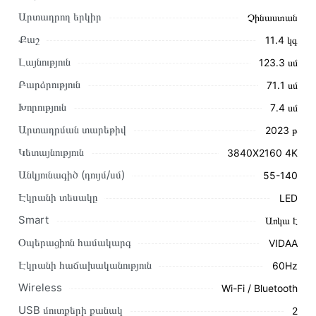
Արտադրող երկիր
Չինաստան
Քաշ
11․4 կգ
Լայնություն
123․3 սմ
Բարձրություն
71․1 սմ
Խորություն
7․4 սմ
Արտադրման տարեթիվ
2023 թ
Այս ապրանքը գնելու համար սեղմեք
«Ավելացնել
Կետայնություն
3840X2160 4K
զամբյուղին»
կամ սեղմեք
«Արագ պատվեր»
կոճակը:
Անկյունագիծ (դույմ/սմ)
55-140
Կարող եք նաև պատվիրել՝ զանգահարելով կայքում նշված
կոնտակտային համարներին։
Էկրանի տեսակը
LED
Smart
Առկա է
Կայքում տվյալ ապրանքի՝ Հեռուստացույց TOSHIBA
55C350ME առաքման և վճարման պայմանները վավեր են
Օպերացիոն համակարգ
VIDAA
և իրական են Հայաստանի ողջ տարածքում։
Էկրանի հաճախականություն
60Hz
Մեր պրոֆեսիոնալ մենեջերները կմշակեն պատվերը և
Wireless
Wi-Fi / Bluetooth
կկապվեն ձեզ հետ՝ համաձայնեցնելու առաքման
USB մուտքերի քանակ
2
պայմանները։ Նախքան առցանց պատվեր տեղադրելը,