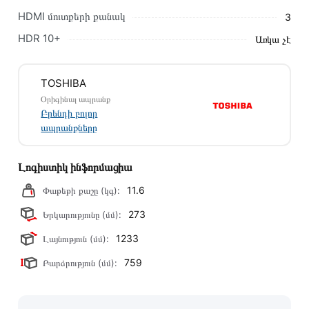
խորհուրդ ենք տալիս կարդալ նկարագրությունը,
HDMI մուտքերի քանակ
3
բնութագրերը և կարծիքները:
HDR 10+
Առկա չէ
Տվյալ ապրանքը սետիֆիկացված է և համպատասխանում է
բոլոր ստանդարտներին։ Գնված ապրանքի վերադարձը
TOSHIBA
կատարվում է 14 օրվա ընթացքում:
Օրիգինալ ապրանք
Բրենդի բոլոր
ապրանքները
Լոգիստիկ ինֆորմացիա
11.6
Փաթեթի քաշը (կգ):
273
Երկարությունը (մմ):
1233
Լայնություն (մմ):
759
Բարձրություն (մմ):