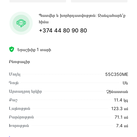
Պատվեր և խորհրդատվություն։ Զանգահարե՛ք
հիմա
+374 44 80 90 80
Երաշխիք 1 տարի
Բնութագիր
Մոդել
55C350ME
Գույն
Սև
Արտադրող երկիր
Չինաստան
Քաշ
11․4 կգ
Լայնություն
123․3 սմ
Բարձրություն
71․1 սմ
Խորություն
7․4 սմ