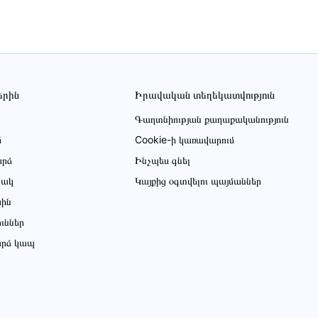
երին
Իրավական տեղեկատվություն
Գաղտնիության քաղաքականություն
մ
Cookie-ի կառավարում
րձ
Ինչպես գնել
ցակ
Կայքից օգտվելու պայմաններ
սին
ուններ
րձ կապ