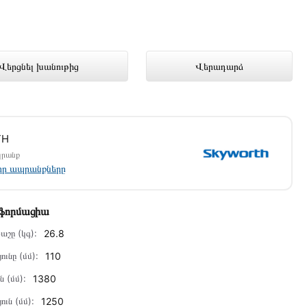
խանութում լավագույն գնով 759 000
Վերցնել խանութից
Վերադարձ
TH
պրանք
լոր ապրանքները
նֆորմացիա
աշը (կգ):
26.8
ունը (մմ):
110
ն (մմ):
1380
ուն (մմ):
1250