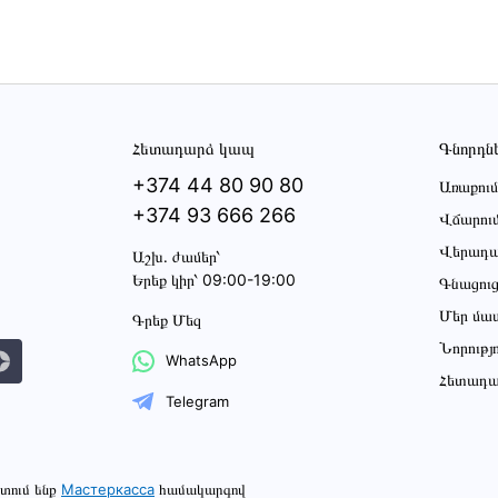
Հետադարձ կապ
Գնորդն
+374 44 80 90 80
Առաքում
+374 93 666 266
Վճարու
Վերադա
Աշխ․ ժամեր՝
Երեք կիր՝ 09:00-19:00
Գնացու
Մեր մա
Գրեք Մեզ
Նորությ
WhatsApp
Հետադա
Telegram
տում ենք
Мастеркасса
համակարգով