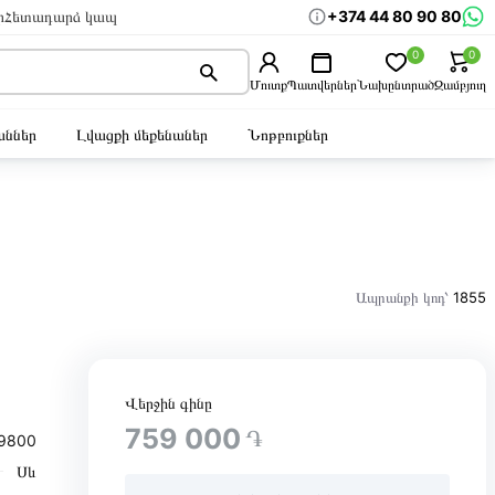
+374 44 80 90 80
ր
Հետադարձ կապ
0
0
Մուտք
Պատվերներ
Նախընտրած
Զամբյուղ
ններ
Լվացքի մեքենաներ
Նոթբուքներ
Ապրանքի կոդ՝
1855
Վերջին գինը
759 000
֏
9800
Սև