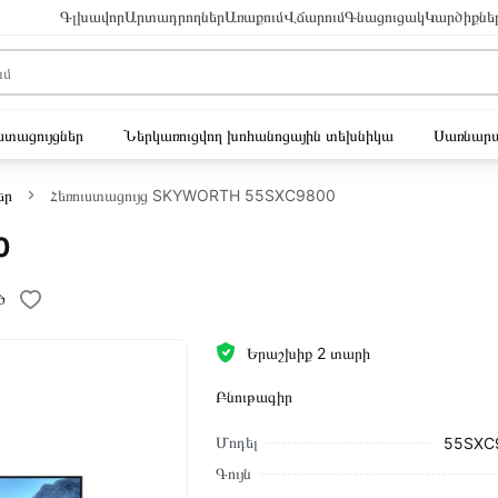
Գլխավոր
Արտադրողներ
Առաքում
Վճարում
Գնացուցակ
Կարծիքնե
ւստացույցներ
Ներկառուցվող խոհանոցային տեխնիկա
Սառնարա
եր
Հեռուստացույց SKYWORTH 55SXC9800
0
ծ
Երաշխիք 2 տարի
Բնութագիր
Մոդել
55SXC
Գույն