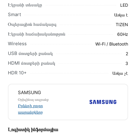
Էկրանի տեսակը
LED
Կարող եք նաև պատվիրել՝ զանգահարելով կայքում նշված
կոնտակտային համարներին։
Smart
Առկա է
Օպերացիոն համակարգ
TIZEN
Կայքում տվյալ ապրանքի՝ Հեռուստացույց SAMSUNG
UE85DU8000UXRU առաքման և վճարման պայմանները
Էկրանի հաճախականություն
60Hz
վավեր են և իրական են Հայաստանի ողջ տարածքում։
Wireless
Wi-Fi / Bluetooth
Մեր պրոֆեսիոնալ մենեջերները կմշակեն պատվերը և
USB մուտքերի քանակ
2
կկապվեն ձեզ հետ՝ համաձայնեցնելու առաքման
HDMI մուտքերի քանակ
3
պայմանները։ Նախքան առցանց պատվեր տեղադրելը,
խորհուրդ ենք տալիս կարդալ նկարագրությունը,
HDR 10+
Առկա չէ
բնութագրերը և կարծիքները:
Տվյալ ապրանքը սետիֆիկացված է և համպատասխանում է
SAMSUNG
բոլոր ստանդարտներին։ Գնված ապրանքի վերադարձը
Օրիգինալ ապրանք
կատարվում է 14 օրվա ընթացքում:
Բրենդի բոլոր
ապրանքները
Լոգիստիկ ինֆորմացիա