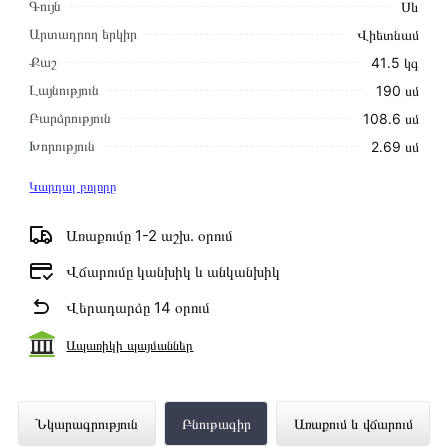
Գույն
Սև
Արտադրող երկիր
Վիետնամ
Քաշ
41․5 կգ
Լայնություն
190 սմ
Բարձրություն
108․6 սմ
Խորություն
2․69 սմ
Կարդալ բոլորը
Առաքումը 1-2 աշխ․ օրում
Վճարումը կանխիկ և անկանխիկ
Վերադարձը 14 օրում
Ապառիկի պայմաններ
Հեռուստացույց SAMSUNG
Նկարագրություն
Բնութագիր
Առաքում և վճարում