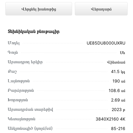
UE85DU8000UXRU ներկայացված է
Վերցնել խանութից
Վերադարձ
Technomix առցանց խանութում լավագույն
գնով 979 000 դրամ
Տեխնիկական բնութագիր
Մոդել
UE85DU8000UXRU
Գույն
Սև
Արտադրող երկիր
Վիետնամ
Քաշ
41․5 կգ
Լայնություն
190 սմ
Բարձրություն
108․6 սմ
Խորություն
2․69 սմ
Արտադրման տարեթիվ
2023 թ
Կետայնություն
3840X2160 4K
Այս ապրանքը գնելու համար սեղմեք
«Ավելացնել
Անկյունագիծ (դույմ/սմ)
85-216
զամբյուղին»
կամ սեղմեք
«Արագ պատվեր»
կոճակը: