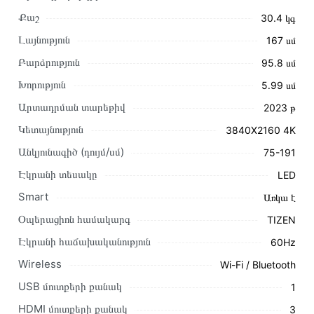
Քաշ
30.4 կգ
Լայնություն
167 սմ
Բարձրություն
95․8 սմ
Խորություն
5․99 սմ
Արտադրման տարեթիվ
2023 թ
Կետայնություն
3840X2160 4K
Այս ապրանքը գնելու համար սեղմեք
«Ավելացնել
Անկյունագիծ (դույմ/սմ)
75-191
զամբյուղին»
կամ սեղմեք
«Արագ պատվեր»
կոճակը:
Էկրանի տեսակը
LED
Կարող եք նաև պատվիրել՝ զանգահարելով կայքում նշված
կոնտակտային համարներին։
Smart
Առկա է
Օպերացիոն համակարգ
TIZEN
Կայքում տվյալ ապրանքի՝ Հեռուստացույց SAMSUNG
UE75AU7500UXRU առաքման և վճարման պայմանները
Էկրանի հաճախականություն
60Hz
վավեր են և իրական են Հայաստանի ողջ տարածքում։
Wireless
Wi-Fi / Bluetooth
Մեր պրոֆեսիոնալ մենեջերները կմշակեն պատվերը և
USB մուտքերի քանակ
1
կկապվեն ձեզ հետ՝ համաձայնեցնելու առաքման
HDMI մուտքերի քանակ
3
պայմանները։ Նախքան առցանց պատվեր տեղադրելը,