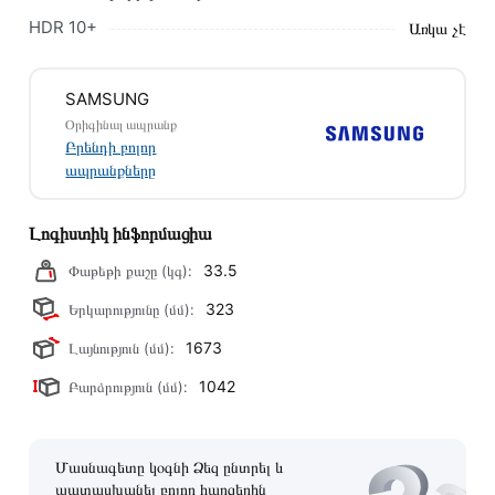
խորհուրդ ենք տալիս կարդալ նկարագրությունը,
HDR 10+
Առկա չէ
բնութագրերը և կարծիքները:
Տվյալ ապրանքը սետիֆիկացված է և համպատասխանում է
SAMSUNG
բոլոր ստանդարտներին։ Գնված ապրանքի վերադարձը
Օրիգինալ ապրանք
կատարվում է 14 օրվա ընթացքում:
Բրենդի բոլոր
ապրանքները
Լոգիստիկ ինֆորմացիա
33.5
Փաթեթի քաշը (կգ):
323
Երկարությունը (մմ):
1673
Լայնություն (մմ):
1042
Բարձրություն (մմ):
Մասնագետը կօգնի Ձեզ ընտրել և
պատասխանել բոլոր հարցերին