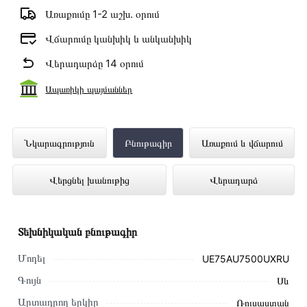
Առաքումը 1-2 աշխ․ օրում
Վճարումը կանխիկ և անկանխիկ
Վերադարձը 14 օրում
Ապառիկի պայմաններ
Հեռուստացույց SAMSUNG
Նկարագրություն
Բնութագիր
Առաքում և վճարում
UE75AU7500UXRU ներկայացված է
Վերցնել խանութից
Վերադարձ
Technomix առցանց խանութում լավագույն
գնով 529 000 դրամ
Տեխնիկական բնութագիր
Մոդել
UE75AU7500UXRU
Գույն
Սև
Արտադրող երկիր
Ռուսաստան