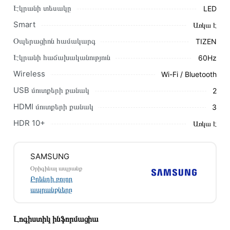
Էկրանի տեսակը
LED
Կարող եք նաև պատվիրել՝ զանգահարելով կայքում նշված
կոնտակտային համարներին։
Smart
Առկա է
Օպերացիոն համակարգ
TIZEN
Կայքում տվյալ ապրանքի՝ Հեռուստացույց SAMSUNG
UE55CU8500UXRU առաքման և վճարման պայմանները
Էկրանի հաճախականություն
60Hz
վավեր են և իրական են Հայաստանի ողջ տարածքում։
Wireless
Wi-Fi / Bluetooth
Մեր պրոֆեսիոնալ մենեջերները կմշակեն պատվերը և
USB մուտքերի քանակ
2
կկապվեն ձեզ հետ՝ համաձայնեցնելու առաքման
HDMI մուտքերի քանակ
3
պայմանները։ Նախքան առցանց պատվեր տեղադրելը,
խորհուրդ ենք տալիս կարդալ նկարագրությունը,
HDR 10+
Առկա է
բնութագրերը և կարծիքները:
Տվյալ ապրանքը սետիֆիկացված է և համպատասխանում է
SAMSUNG
բոլոր ստանդարտներին։ Գնված ապրանքի վերադարձը
Օրիգինալ ապրանք
կատարվում է 14 օրվա ընթացքում:
Բրենդի բոլոր
ապրանքները
Լոգիստիկ ինֆորմացիա