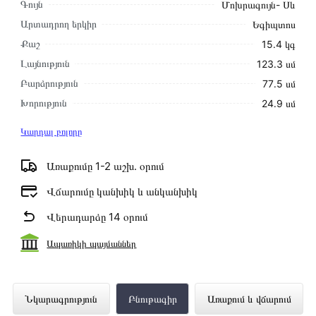
Գույն
Մոխրագույն- Սև
Արտադրող երկիր
Եգիպտոս
Քաշ
15․4 կգ
Լայնություն
123․3 սմ
Բարձրություն
77․5 սմ
Խորություն
24․9 սմ
Կարդալ բոլորը
Առաքումը 1-2 աշխ․ օրում
Վճարումը կանխիկ և անկանխիկ
Վերադարձը 14 օրում
Ապառիկի պայմաններ
Հեռուստացույց SAMSUNG
Նկարագրություն
Բնութագիր
Առաքում և վճարում