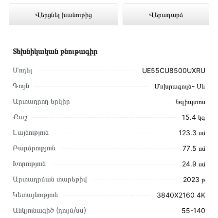
UE55CU8500UXRU ներկայացված է
Վերցնել խանութից
Վերադարձ
Technomix առցանց խանութում լավագույն
գնով 345 000 դրամ
Տեխնիկական բնութագիր
Մոդել
UE55CU8500UXRU
Գույն
Մոխրագույն- Սև
Արտադրող երկիր
Եգիպտոս
Քաշ
15․4 կգ
Լայնություն
123․3 սմ
Բարձրություն
77․5 սմ
Խորություն
24․9 սմ
Արտադրման տարեթիվ
2023 թ
Կետայնություն
3840X2160 4K
Այս ապրանքը գնելու համար սեղմեք
«Ավելացնել
Անկյունագիծ (դույմ/սմ)
55-140
զամբյուղին»
կամ սեղմեք
«Արագ պատվեր»
կոճակը: