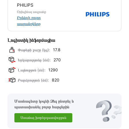
բոլոր ստանդարտներին։ Գնված ապրանքի վերադարձը
PHILIPS
կատարվում է 14 օրվա ընթացքում:
Օրիգինալ ապրանք
Բրենդի բոլոր
ապրանքները
Լոգիստիկ ինֆորմացիա
17.8
Փաթեթի քաշը (կգ):
270
Երկարությունը (մմ):
1290
Լայնություն (մմ):
820
Բարձրություն (մմ):
Մասնագետը կօգնի Ձեզ ընտրել և
պատասխանել բոլոր հարցերին
Ստանալ խորհրդատվություն