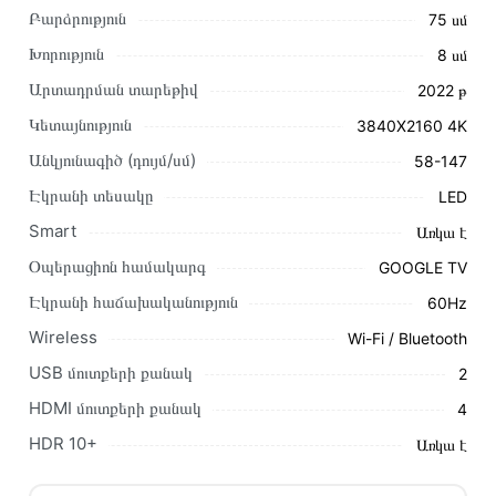
Բարձրություն
75 սմ
Խորություն
8 սմ
Արտադրման տարեթիվ
2022 թ
Այս ապրանքը գնելու համար սեղմեք
«Ավելացնել
Կետայնություն
3840X2160 4K
զամբյուղին»
կամ սեղմեք
«Արագ պատվեր»
կոճակը:
Անկյունագիծ (դույմ/սմ)
58-147
Կարող եք նաև պատվիրել՝ զանգահարելով կայքում նշված
կոնտակտային համարներին։
Էկրանի տեսակը
LED
Smart
Առկա է
Կայքում տվյալ ապրանքի՝ Հեռուստացույց PHILIPS
58PUS8507/60 առաքման և վճարման պայմանները վավեր
Օպերացիոն համակարգ
GOOGLE TV
են և իրական են Հայաստանի ողջ տարածքում։
Էկրանի հաճախականություն
60Hz
Մեր պրոֆեսիոնալ մենեջերները կմշակեն պատվերը և
Wireless
Wi-Fi / Bluetooth
կկապվեն ձեզ հետ՝ համաձայնեցնելու առաքման
USB մուտքերի քանակ
2
պայմանները։ Նախքան առցանց պատվեր տեղադրելը,
խորհուրդ ենք տալիս կարդալ նկարագրությունը,
HDMI մուտքերի քանակ
4
բնութագրերը և կարծիքները:
HDR 10+
Առկա է
Տվյալ ապրանքը սետիֆիկացված է և համպատասխանում է