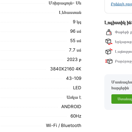
Մոխրագույն- Սև
/12 առաքման և վճարման պայմանները վավեր են
Բրենդի բո
Լեհաստան
ձեզ հետ՝ համաձայնեցնելու առաքման
9 կգ
Լոգիստիկ ի
նք տալիս կարդալ նկարագրությունը,
96 սմ
Փաթեթի ք
55 սմ
Երկարությ
ր ստանդարտներին։ Գնված ապրանքի
7․7 սմ
Լայնությու
2023 թ
Բարձրությ
3840X2160 4K
43-109
Մասնագետը
LED
հարցերին
Առկա է
Ստանալ 
ANDROID
60Hz
Wi-Fi / Bluetooth