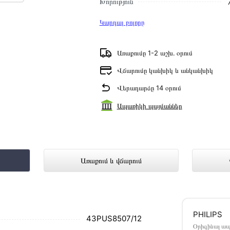
Խորություն
Կարդալ բոլորը
Առաքումը 1-2 աշխ․ օրում
Վճարումը կանխիկ և անկանխիկ
Վերադարձը 14 օրում
Ապառիկի պայմաններ
12 ներկայացված է Technomix առցանց խ
Առաքում և վճարում
մ սեղմեք
«Արագ պատվեր»
կոճակը: Կարող եք
PHILIPS
ամարներին։
43PUS8507/12
Օրիգինալ ա