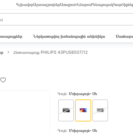
Գլխավոր
Արտադրողներ
Առաքում
Վճարում
Գնացուցակ
Կարծիքնե
ւստացույցներ
Ներկառուցվող խոհանոցային տեխնիկա
Սառնարա
եր
Հեռուստացույց PHILIPS 43PUS8507/12
Գույն:
Մոխրագույն- Սև
Գույն:
Մոխրագույն- Սև