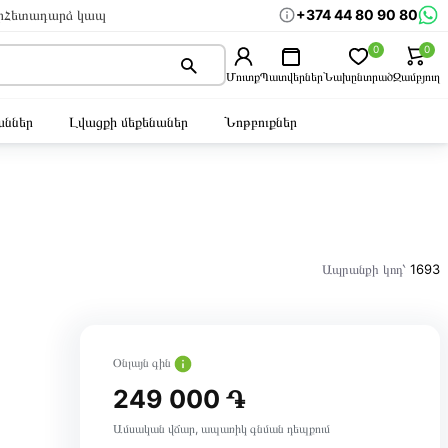
+374 44 80 90 80
ր
Հետադարձ կապ
0
0
Մուտք
Պատվերներ
Նախընտրած
Զամբյուղ
ններ
Լվացքի մեքենաներ
Նոթբուքներ
Ապրանքի կոդ՝
1693
Օնլայն գին
249 000 ֏
Ամսական վճար, ապառիկ գնման դեպքում