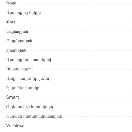
Գույն
Կայքում տվյալ ապրանքի՝ Հեռուստացույց PHILIPS 43PUS8507
և իրական են Հայաստանի ողջ տարածքում։
Արտադրող երկիր
Մեր պրոֆեսիոնալ մենեջերները կմշակեն պատվերը և կկապվեն 
Քաշ
պայմանները։ Նախքան առցանց պատվեր տեղադրելը, խորհուրդ ե
Լայնություն
բնութագրերը և կարծիքները:
Բարձրություն
Տվյալ ապրանքը սետիֆիկացված է և համպատասխանում է բոլո
Խորություն
վերադարձը կատարվում է 14 օրվա ընթացքում:
Արտադրման տարեթիվ
Կետայնություն
Անկյունագիծ (դույմ/սմ)
Էկրանի տեսակը
Smart
Օպերացիոն համակարգ
Էկրանի հաճախականություն
Wireless