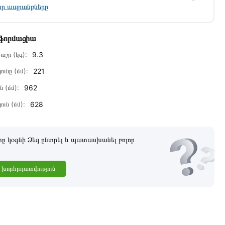
լոր ապրանքները
նֆորմացիա
աշը (կգ):
9.3
ունը (մմ):
221
ն (մմ):
962
ուն (մմ):
628
 կօգնի Ձեզ ընտրել և պատասխանել բոլոր
խորհրդատվություն