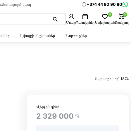
+374 44 80 90 80
ր
Հետադարձ կապ
0
0
Մուտք
Պատվերներ
Նախընտրած
Զամբյուղ
ններ
Լվացքի մեքենաներ
Նոթբուքներ
Ապրանքի կոդ՝
1874
Վերջին գինը
2 329 000
֏