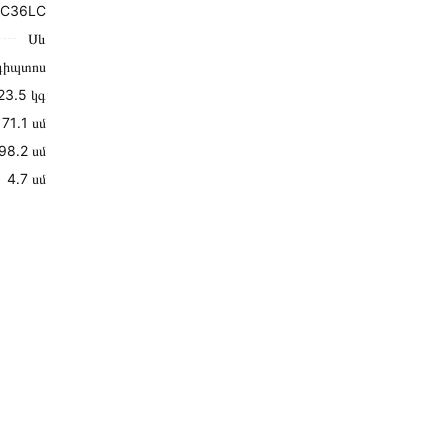
7C36LC
Սև
գիպտոս
23.5 կգ
171․1 սմ
98․2 սմ
4․7 սմ