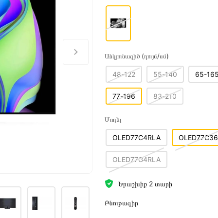
Անկյունագիծ (դույմ/սմ)
48-122
55-140
65-16
77-196
83-210
Մոդել
OLED77C4RLA
OLED77C36
OLED77G4RLA
Երաշխիք 2 տարի
Բնութագիր