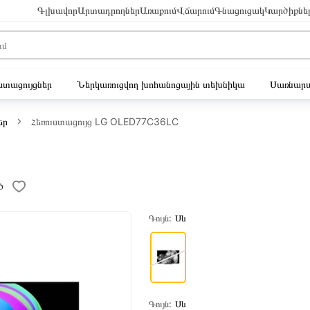
Գլխավոր
Արտադրողներ
Առաքում
Վճարում
Գնացուցակ
Կարծիքնե
ւստացույցներ
Ներկառուցվող խոհանոցային տեխնիկա
Սառնարա
եր
Հեռուստացույց LG OLED77C36LC
ծ
Գույն:
Սև
Գույն:
Սև