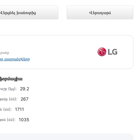
ում լավագույն գնով 2 329 000 դրամ
Վերցնել խանութից
Վերադարձ
պրանք
լոր ապրանքները
նֆորմացիա
աշը (կգ):
29.2
ունը (մմ):
267
ն (մմ):
1711
ուն (մմ):
1035