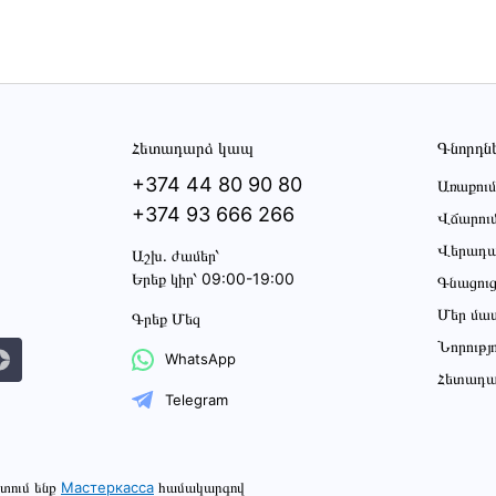
Հետադարձ կապ
Գնորդն
+374 44 80 90 80
Առաքում
+374 93 666 266
Վճարու
Վերադա
Աշխ․ ժամեր՝
Երեք կիր՝ 09:00-19:00
Գնացու
Մեր մա
Գրեք Մեզ
Նորությ
WhatsApp
Հետադա
Telegram
տում ենք
Мастеркасса
համակարգով