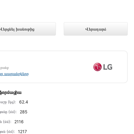
ում լավագույն գնով 989 000 դրամ
Վերցնել խանութից
Վերադարձ
պրանք
լոր ապրանքները
նֆորմացիա
աշը (կգ):
62.4
ունը (մմ):
285
ն (մմ):
2116
ուն (մմ):
1217