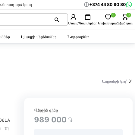
+374 44 80 90 80
ր
Հետադարձ կապ
0
0
Մուտք
Պատվերներ
Նախընտրած
Զամբյուղ
ններ
Լվացքի մեքենաներ
Նոթբուքներ
Ապրանքի կոդ՝
31
Վերջին գինը
989 000
֏
06LA
ն- Սև