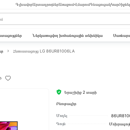
Գլխավոր
Արտադրողներ
Առաքում
Վճարում
Գնացուցակ
Կարծիքնե
ւստացույցներ
Ներկառուցվող խոհանոցային տեխնիկա
Սառնարա
եր
Հեռուստացույց LG 86UR81006LA
ծ
Երաշխիք 2 տարի
Բնութագիր
Մոդել
86UR810
Գույն
Մոխրագույ