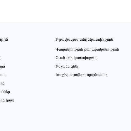
երին
Իրավական տեղեկատվություն
Գաղտնիության քաղաքականություն
մ
Cookie-ի կառավարում
րձ
Ինչպես գնել
ցակ
Կայքից օգտվելու պայմաններ
սին
ուններ
րձ կապ