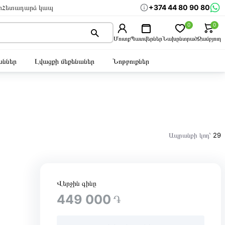
+374 44 80 90 80
ր
Հետադարձ կապ
0
0
Մուտք
Պատվերներ
Նախընտրած
Զամբյուղ
ններ
Լվացքի մեքենաներ
Նոթբուքներ
Ապրանքի կոդ՝
29
Վերջին գինը
449 000
֏