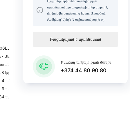
Ապրանքների անհասանելիության
պատճառով այս ապրանքի գինը կարող է
փոփոխվել ստանալուց հետո։ Առաքման
ժամկետը՝ մինչև 5 աշխատանքային օր։
Բացակայում է պահեստում
06LJ
ն- Սև
Իմանալ առկայության մասին
ստան
+374 44 80 90 80
․8 կգ
․4 սմ
․9 սմ
34 սմ