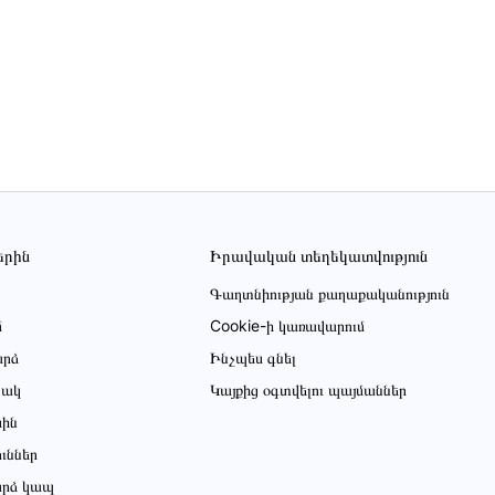
երին
Իրավական տեղեկատվություն
Գաղտնիության քաղաքականություն
մ
Cookie-ի կառավարում
րձ
Ինչպես գնել
ցակ
Կայքից օգտվելու պայմաններ
սին
ուններ
րձ կապ