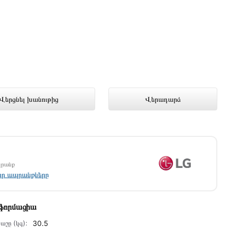
ում լավագույն գնով 449 000 դրամ
Վերցնել խանութից
Վերադարձ
պրանք
լոր ապրանքները
նֆորմացիա
աշը (կգ):
30.5