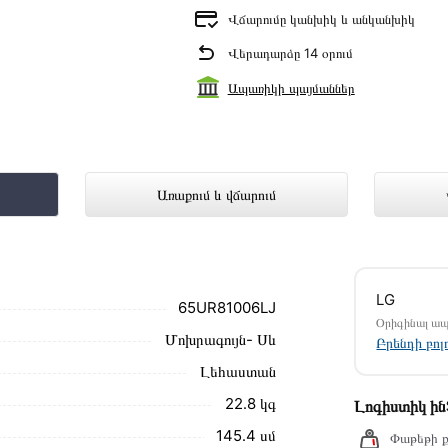
Վճարումը կանխիկ և անկանխիկ
Վերադարձը 14 օրում
Ապառիկի պայմաններ
կայացված է Technomix առցանց խանութ
Առաքում և վճարում
մ սեղմեք
«Արագ պատվեր»
կոճակը: Կարող եք
ամարներին։
LG
65UR81006LJ
աքման և վճարման պայմանները վավեր են և
Օրիգինալ ա
Մոխրագույն- Սև
Բրենդի բո
ձեզ հետ՝ համաձայնեցնելու առաքման
Լեհաստան
նք տալիս կարդալ նկարագրությունը,
22․8 կգ
Լոգիստիկ ի
145․4 սմ
Փաթեթի ք