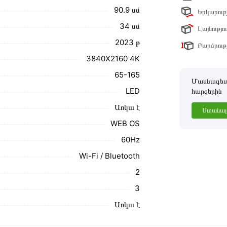
ր ստանդարտներին։ Գնված ապրանքի
90․9 սմ
Երկարությ
34 սմ
Լայնությու
2023 թ
Բարձրությ
3840X2160 4K
65-165
Մասնագետը
LED
հարցերին
Առկա է
Ստանալ 
WEB OS
60Hz
Wi-Fi / Bluetooth
2
3
Առկա է