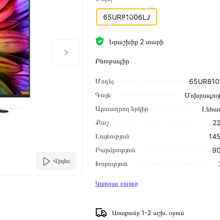
65UR81006LJ
Երաշխիք 2 տարի
Բնութագիր
Մոդել
65UR810
Գույն
Մոխրագույ
Արտադրող երկիր
Լեհա
Քաշ
22
Լայնություն
145
Բարձրություն
90
Վիդեո
Խորություն
Կարդալ բոլորը
Առաքումը 1-2 աշխ․ օրում