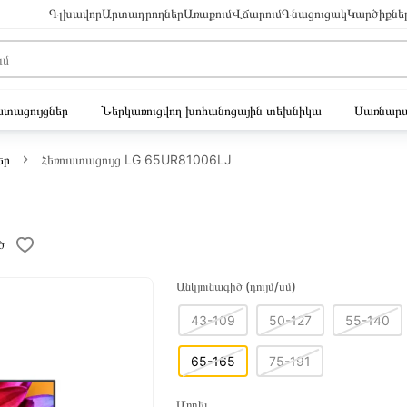
Գլխավոր
Արտադրողներ
Առաքում
Վճարում
Գնացուցակ
Կարծիքնե
ւստացույցներ
Ներկառուցվող խոհանոցային տեխնիկա
Սառնարա
եր
Հեռուստացույց LG 65UR81006LJ
ծ
Անկյունագիծ (դույմ/սմ)
43-109
50-127
55-140
65-165
75-191
Մոդել