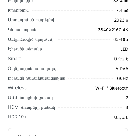
Բարձրություն
83․4 սմ
Խորություն
7․4 սմ
Արտադրման տարեթիվ
2023 թ
Այս ապրանքը գնելու համար սեղմեք
«Ավելացնել
Կետայնություն
3840X2160 4K
զամբյուղին»
կամ սեղմեք
«Արագ պատվեր»
կոճակը:
Անկյունագիծ (դույմ/սմ)
65-165
Կարող եք նաև պատվիրել՝ զանգահարելով կայքում նշված
կոնտակտային համարներին։
Էկրանի տեսակը
LED
Smart
Առկա է
Կայքում տվյալ ապրանքի՝ Հեռուստացույց HISENSE 65A6K
առաքման և վճարման պայմանները վավեր են և իրական են
Օպերացիոն համակարգ
VIDAA
Հայաստանի ողջ տարածքում։
Էկրանի հաճախականություն
60Hz
Մեր պրոֆեսիոնալ մենեջերները կմշակեն պատվերը և
Wireless
Wi-Fi / Bluetooth
կկապվեն ձեզ հետ՝ համաձայնեցնելու առաքման
USB մուտքերի քանակ
2
պայմանները։ Նախքան առցանց պատվեր տեղադրելը,
խորհուրդ ենք տալիս կարդալ նկարագրությունը,
HDMI մուտքերի քանակ
3
բնութագրերը և կարծիքները:
HDR 10+
Առկա է
Տվյալ ապրանքը սետիֆիկացված է և համպատասխանում է
բոլոր ստանդարտներին։ Գնված ապրանքի վերադարձը