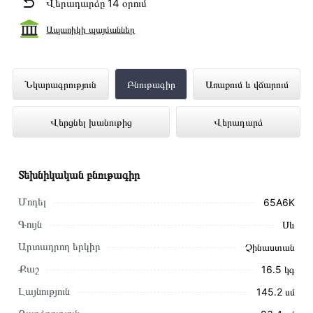
Վերադարձը 14 օրում
Ապառիկի պայմաններ
Հեռուստացույց HISENSE 65A6K
Նկարագրություն
Բնութագիր
Առաքում և վճարում
ներկայացված է Technomix առցանց
Վերցնել խանութից
Վերադարձ
խանութում լավագույն գնով 389 000 դրամ
Տեխնիկական բնութագիր
Մոդել
65A6K
Գույն
Սև
Արտադրող երկիր
Չինաստան
Քաշ
16․5 կգ
Լայնություն
145․2 սմ