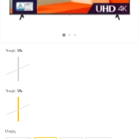
Գույն:
Սև
Գույն:
Սև
Մոդել