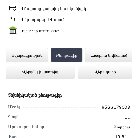
Վճարումը կանխիկ և անկանխիկ
Վերադարձը 14 օրում
Ապառիկի պայմաններ
Հեռուստացույց GRUNDIG 65GGU7900B
Նկարագրություն
Բնութագիր
Առաքում և վճարում
ներկայացված է Technomix առցանց
Վերցնել խանութից
Վերադարձ
խանութում լավագույն գնով 419 000 դրամ
Տեխնիկական բնութագիր
Մոդել
65GGU7900B
Գույն
Սև
Արտադրող երկիր
Թուրքիա
Քաշ
19.6 կգ