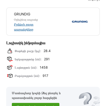
Տվյալ ապրանքը սետիֆիկացված է և համպատասխանում է
բոլոր ստանդարտներին։ Գնված ապրանքի վերադարձը
GRUNDIG
կատարվում է 14 օրվա ընթացքում:
Օրիգինալ ապրանք
Բրենդի բոլոր
ապրանքները
Լոգիստիկ ինֆորմացիա
28.4
Փաթեթի քաշը (կգ):
291
Երկարությունը (մմ):
1458
Լայնություն (մմ):
917
Բարձրություն (մմ):
Մասնագետը կօգնի Ձեզ ընտրել և
պատասխանել բոլոր հարցերին