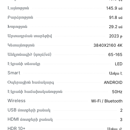
Լայնություն
145.9 սմ
Բարձրություն
91.8 սմ
Խորություն
29.2 սմ
Արտադրման տարեթիվ
2023 թ
Այս ապրանքը գնելու համար սեղմեք
«Ավելացնել
Կետայնություն
3840X2160 4K
զամբյուղին»
կամ սեղմեք
«Արագ պատվեր»
կոճակը:
Անկյունագիծ (դույմ/սմ)
65-165
Կարող եք նաև պատվիրել՝ զանգահարելով կայքում նշված
կոնտակտային համարներին։
Էկրանի տեսակը
LED
Smart
Առկա է
Կայքում տվյալ ապրանքի՝ Հեռուստացույց GRUNDIG
65GGU7900B առաքման և վճարման պայմանները վավեր
Օպերացիոն համակարգ
ANDROID
են և իրական են Հայաստանի ողջ տարածքում։
Էկրանի հաճախականություն
50Hz
Մեր պրոֆեսիոնալ մենեջերները կմշակեն պատվերը և
Wireless
Wi-Fi / Bluetooth
կկապվեն ձեզ հետ՝ համաձայնեցնելու առաքման
USB մուտքերի քանակ
2
պայմանները։ Նախքան առցանց պատվեր տեղադրելը,
խորհուրդ ենք տալիս կարդալ նկարագրությունը,
HDMI մուտքերի քանակ
3
բնութագրերը և կարծիքները:
HDR 10+
Առկա չէ