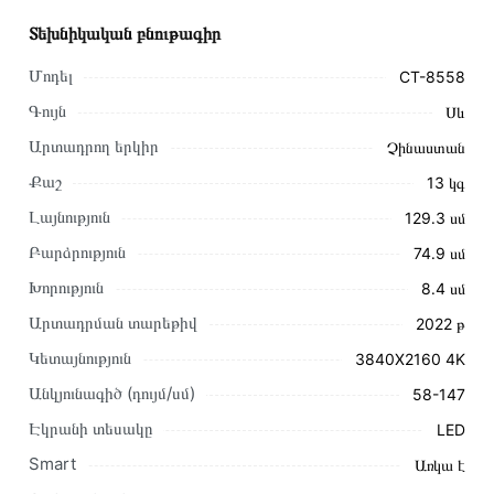
Տեխնիկական բնութագիր
Մոդել
CT-8558
Գույն
Սև
Արտադրող երկիր
Չինաստան
Քաշ
13 կգ
Լայնություն
129․3 սմ
Բարձրություն
74․9 սմ
Խորություն
8․4 սմ
Արտադրման տարեթիվ
2022 թ
Այս ապրանքը գնելու համար սեղմեք
«Ավելացնել
Կետայնություն
3840X2160 4K
զամբյուղին»
կամ սեղմեք
«Արագ պատվեր»
կոճակը:
Անկյունագիծ (դույմ/սմ)
58-147
Կարող եք նաև պատվիրել՝ զանգահարելով կայքում նշված
կոնտակտային համարներին։
Էկրանի տեսակը
LED
Smart
Առկա է
Կայքում տվյալ ապրանքի՝ Հեռուստացույց CENTEK CT-
8558 առաքման և վճարման պայմանները վավեր են և