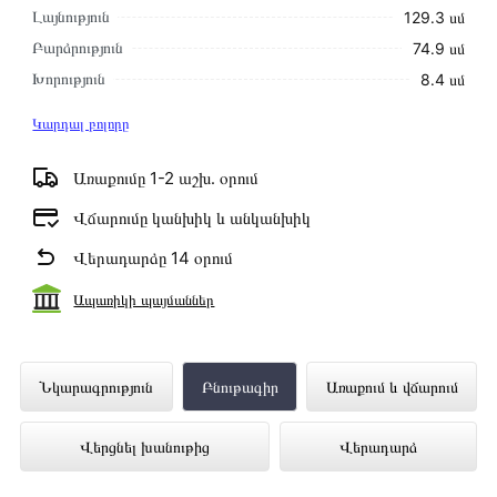
Լայնություն
129․3 սմ
Բարձրություն
74․9 սմ
Խորություն
8․4 սմ
Կարդալ բոլորը
Առաքումը 1-2 աշխ․ օրում
Վճարումը կանխիկ և անկանխիկ
Վերադարձը 14 օրում
Ապառիկի պայմաններ
Հեռուստացույց CENTEK CT-8558
Նկարագրություն
Բնութագիր
Առաքում և վճարում
ներկայացված է Technomix առցանց
Վերցնել խանութից
Վերադարձ
խանութում լավագույն գնով 219 900 դրամ