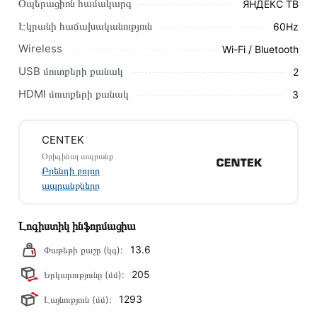
Օպերացիոն համակարգ
ЯНДЕКС ТВ
իրական են Հայաստանի ողջ տարածքում։
Էկրանի հաճախականություն
60Hz
Մեր պրոֆեսիոնալ մենեջերները կմշակեն պատվերը և
Wireless
Wi-Fi / Bluetooth
կկապվեն ձեզ հետ՝ համաձայնեցնելու առաքման
USB մուտքերի քանակ
2
պայմանները։ Նախքան առցանց պատվեր տեղադրելը,
խորհուրդ ենք տալիս կարդալ նկարագրությունը,
HDMI մուտքերի քանակ
3
բնութագրերը և կարծիքները:
Տվյալ ապրանքը սետիֆիկացված է և համպատասխանում է
CENTEK
բոլոր ստանդարտներին։ Գնված ապրանքի վերադարձը
Օրիգինալ ապրանք
կատարվում է 14 օրվա ընթացքում:
Բրենդի բոլոր
ապրանքները
Լոգիստիկ ինֆորմացիա
13.6
Փաթեթի քաշը (կգ):
205
Երկարությունը (մմ):
1293
Լայնություն (մմ):