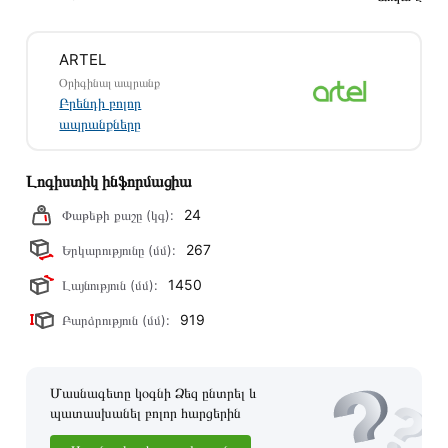
Տվյալ ապրանքը սետիֆիկացված է և համպատասխանում է
բոլոր ստանդարտներին։ Գնված ապրանքի վերադարձը
ARTEL
կատարվում է 14 օրվա ընթացքում:
Օրիգինալ ապրանք
Բրենդի բոլոր
ապրանքները
Լոգիստիկ ինֆորմացիա
24
Փաթեթի քաշը (կգ):
267
Երկարությունը (մմ):
1450
Լայնություն (մմ):
919
Բարձրություն (մմ):
Մասնագետը կօգնի Ձեզ ընտրել և
պատասխանել բոլոր հարցերին