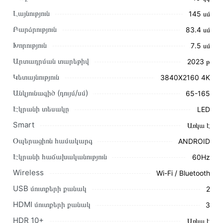
Լայնություն
145 սմ
Բարձրություն
83․4 սմ
Խորություն
7․5 սմ
Արտադրման տարեթիվ
2023 թ
Այս ապրանքը գնելու համար սեղմեք
«Ավելացնել
Կետայնություն
3840X2160 4K
զամբյուղին»
կամ սեղմեք
«Արագ պատվեր»
կոճակը:
Անկյունագիծ (դույմ/սմ)
65-165
Կարող եք նաև պատվիրել՝ զանգահարելով կայքում նշված
կոնտակտային համարներին։
Էկրանի տեսակը
LED
Smart
Առկա է
Կայքում տվյալ ապրանքի՝ Հեռուստացույց ARTEL
A65LU8500 առաքման և վճարման պայմանները վավեր են
Օպերացիոն համակարգ
ANDROID
և իրական են Հայաստանի ողջ տարածքում։
Էկրանի հաճախականություն
60Hz
Մեր պրոֆեսիոնալ մենեջերները կմշակեն պատվերը և
Wireless
Wi-Fi / Bluetooth
կկապվեն ձեզ հետ՝ համաձայնեցնելու առաքման
USB մուտքերի քանակ
2
պայմանները։ Նախքան առցանց պատվեր տեղադրելը,
խորհուրդ ենք տալիս կարդալ նկարագրությունը,
HDMI մուտքերի քանակ
3
բնութագրերը և կարծիքները:
HDR 10+
Առկա է