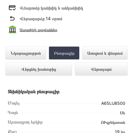
Վճարումը կանխիկ և անկանխիկ
Վերադարձը 14 օրում
Ապառիկի պայմաններ
Հեռուստացույց ARTEL A65LU8500
Նկարագրություն
Բնութագիր
Առաքում և վճարում
ներկայացված է Technomix առցանց
Վերցնել խանութից
Վերադարձ
խանութում լավագույն գնով 305 000 դրամ
Տեխնիկական բնութագիր
Մոդել
A65LU8500
Գույն
Սև
Արտադրող երկիր
ՈՒզբեկստան
Քաշ
19 կգ